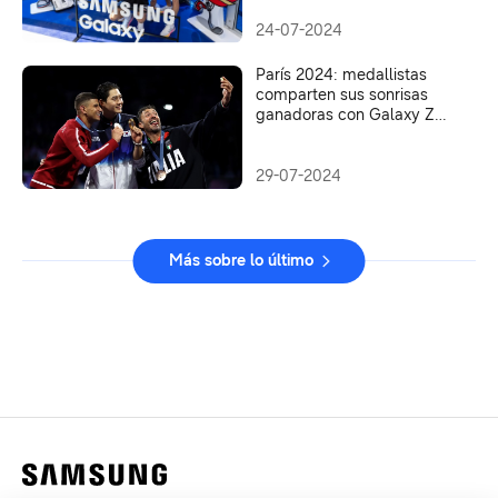
medalla en los Juegos
Olímpicos
24-07-2024
París 2024: medallistas
comparten sus sonrisas
ganadoras con Galaxy Z
Flip6 Olympic Edition, en la
primera Victory Selfie
29-07-2024
Más sobre lo último