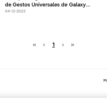
de Gestos Universales de Galaxy
Watch que mejora la accesibilidad
04-12-2023
1
Ma