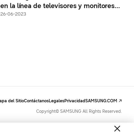
en la línea de televisores y monitores
2023 para mejorar la experiencia de los
26-06-2023
usuarios daltónicos
pa del Sitio
Contáctanos
Legales
Privacidad
SAMSUNG.COM
Copyright© SAMSUNG All Rights Reserved.