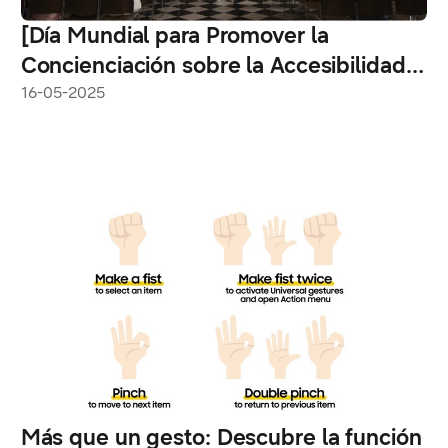
[Día Mundial para Promover la
Concienciación sobre la Accesibilidad
Web] Auracast transforma la acústica
16-05-2025
de una catedral con un audio de
claridad inigualable
Más que un gesto: Descubre la función