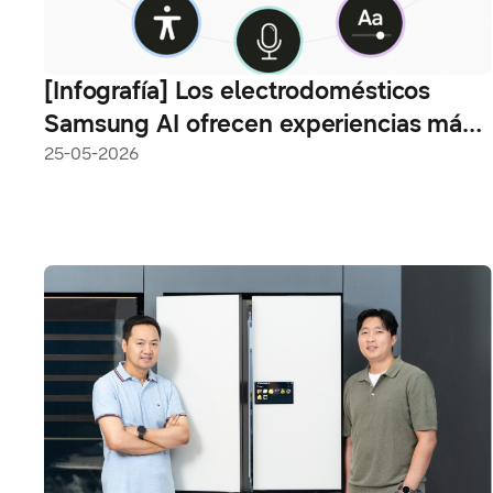
[Infografía] Los electrodomésticos
Samsung AI ofrecen experiencias más
intuitivas a través de funciones de
25-05-2026
accesibilidad mejoradas