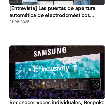
[Entrevista] Las puertas de apertura
automática de electrodomésticos
aportan comodidad diaria
21-08-2025
Reconocer voces individuales, Bespoke