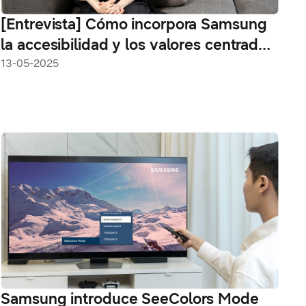
[Entrevista] Cómo incorpora Samsung
la accesibilidad y los valores centrados
en el usuario a sus electrodomésticos
13-05-2025
Bespoke AI
Samsung introduce SeeColors Mode