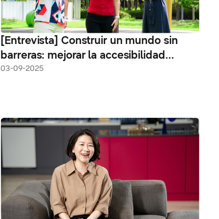
[Entrevista] Construir un mundo sin
barreras: mejorar la accesibilidad
auditiva en One UI 8 con Samsung
03-09-2025
Supporters