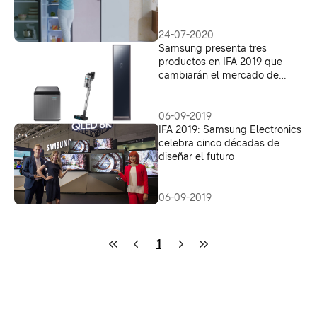
Samsung para que las
experiencias del hogar sean
mejores
24-07-2020
Samsung presenta tres
productos en IFA 2019 que
cambiarán el mercado de
electrodomésticos
06-09-2019
IFA 2019: Samsung Electronics
celebra cinco décadas de
diseñar el futuro
06-09-2019
1