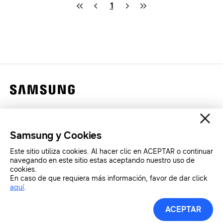
1
Contáctanos
Legales
Samsung y Cookies
Privacidad
Este sitio utiliza cookies. Al hacer clic en ACEPTAR o continuar
SAMSUNG.COM
navegando en este sitio estas aceptando nuestro uso de
cookies.
En caso de que requiera más información, favor de dar click
Copyright© SAMSUNG All Rights Reserved.
aquí
.
Herramientas de Prensa
ACEPTAR