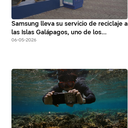
Samsung lleva su servicio de reciclaje a
las Islas Galápagos, uno de los
mayores paraísos ecológicos de
06-05-2026
América Latina