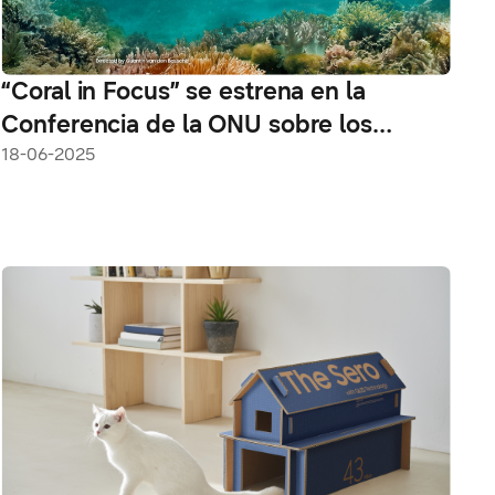
“Coral in Focus” se estrena en la
Conferencia de la ONU sobre los
Océanos, un llamado a la innovación y
18-06-2025
a la acción urgente para la restauración
de arrecifes