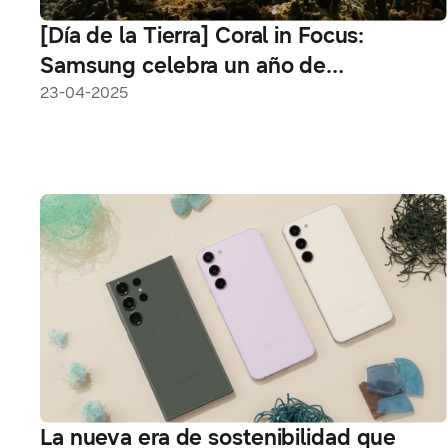
[Día de la Tierra] Coral in Focus:
Samsung celebra un año de
restauración de ecosistemas marinos
23-04-2025
con tecnología Galaxy
La nueva era de sostenibilidad que