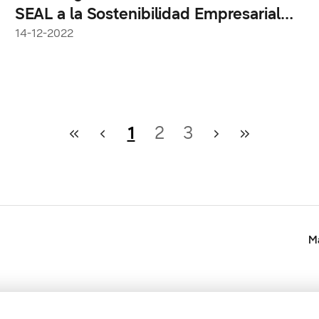
SEAL a la Sostenibilidad Empresarial
2022 por la reutilización de plásticos
14-12-2022
procedentes del océano
1
2
3
Ma