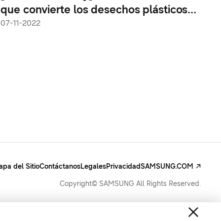
que convierte los desechos plásticos
destinados al océano en algo positivo
07-11-2022
con macetas
pa del Sitio
Contáctanos
Legales
Privacidad
SAMSUNG.COM
Copyright© SAMSUNG All Rights Reserved.