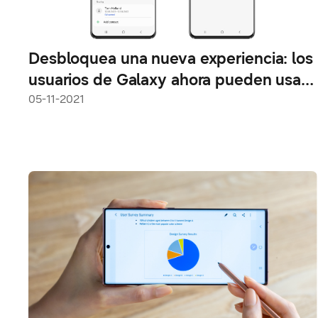
Desbloquea una nueva experiencia: los
usuarios de Galaxy ahora pueden usar
Secure Digital Key con Genesis GV60
05-11-2021