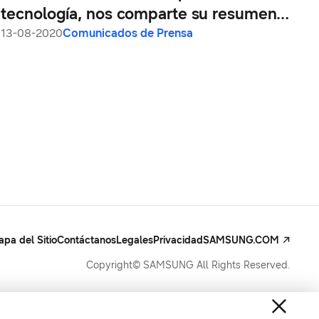
tecnología, nos comparte su resumen
sobre el Samsung Galaxy Unpacked
13-08-2020
Comunicados de Prensa
2020
pa del Sitio
Contáctanos
Legales
Privacidad
SAMSUNG.COM
Copyright© SAMSUNG All Rights Reserved.