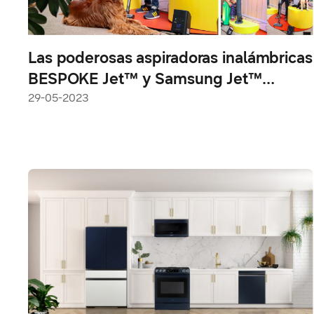
Las poderosas aspiradoras inalámbricas
BESPOKE Jet™ y Samsung Jet™
sorprenden en un evento exclusivo
29-05-2023
Pet-Friendly