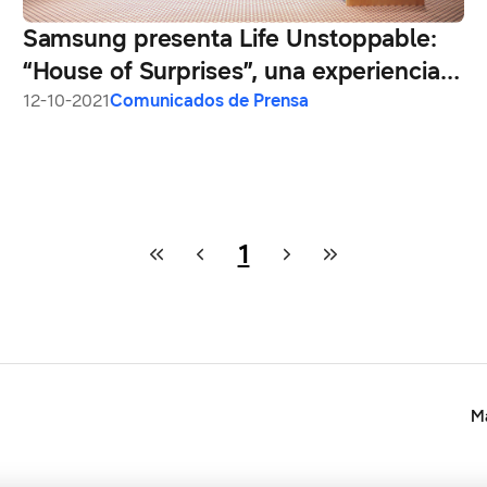
Samsung presenta Life Unstoppable:
“House of Surprises”, una experiencia
virtual inmersiva que muestra el
12-10-2021
Comunicados de Prensa
poderoso ecosistema de dispositivos
conectados de Samsung
1
Ma