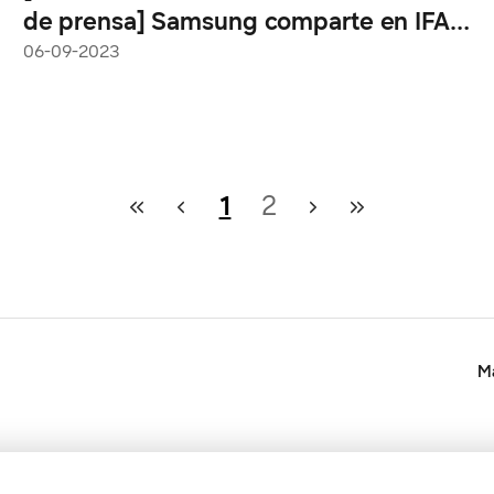
de prensa] Samsung comparte en IFA
2023 su visión del futuro de la vida en
06-09-2023
el hogar
1
2
Ma