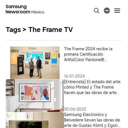
Tags > The Frame TV
The Frame 2024 recibe la
primera Certificación
ArtfulColor Pantone®
Validated por fidelidad de
color
16-01-2024
[Entrevista] El estado del arte:
cómo Minted y The Frame
hacen que las obras de arte
sean más accesibles para
todos
30-06-2022
Samsung Electronics y
Belvedere llevan las obras de
arte de Gustav Klimt y Egon