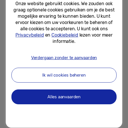
hoek-gevaar
Onze website gebruikt cookies. We zouden ook
graag optionele cookies gebruiken om je de best
17-12-2025
mogelijke ervaring te kunnen bieden. U kunt
ervoor kiezen om uw voorkeuren te beheren of
Samsung Innovation Campus
alle cookies te accepteren. U kunt ook ons
start vierde editie in
Privacybeleid
en
Cookiebeleid
lezen voor meer
samenwerking met H20...
informatie.
14-10-2025
Verdergaan zonder te aanvaarden
Samsung Benelux lanceert
‘Solve for Tomorrow 2025’
Ik wil cookies beheren
01-07-2025
Samsung bereidt jong talent
Alles aanvaarden
voor op de toekomst met digitale
skills en creatief inzicht
12-02-2025