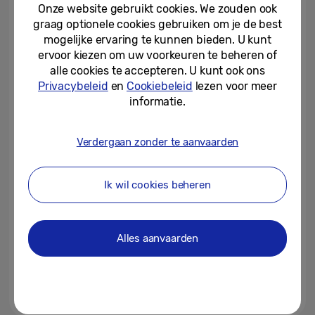
meesterwerken naar...
Onze website gebruikt cookies. We zouden ook
graag optionele cookies gebruiken om je de best
03-06-2026
mogelijke ervaring te kunnen bieden. U kunt
ervoor kiezen om uw voorkeuren te beheren of
Samsung Electronics begint met
alle cookies te accepteren. U kunt ook ons
leveren van baanbrekende
Privacybeleid
en
Cookiebeleid
lezen voor meer
HBM4E-samples
informatie.
03-06-2026
Verdergaan zonder te aanvaarden
Op reis met je Galaxy: hoe
Samsung Care+ je kan helpen
tijdens je zomervakantie
Ik wil cookies beheren
03-06-2026
Samsung en Massachusetts
Alles aanvaarden
General Hospital starten
gezamenlijk onderzoek naar...
03-06-2026