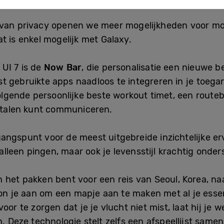
 van privacy openen we meer mogelijkheden voor mobi
t is enkel mogelijk met Galaxy.
UI 7 is de
Now Bar
, die personalisatie een nieuwe b
t gebruikte apps naadloos te integreren in je toega
volgende persoonlijke beste workout timet, een route
e talen kunt communiceren.
ngspunt voor de meest uitgebreide inzichtelijke erv
 alleen pingen, maar ook je levensstijl krachtig onde
an het pakken bent voor een reis van Seoul, Korea, na
oon je aan om een mapje aan te maken met al je essent
or te zorgen dat je je vlucht niet mist, laat hij je 
en. Deze technologie stelt zelfs een afspeellijst sa