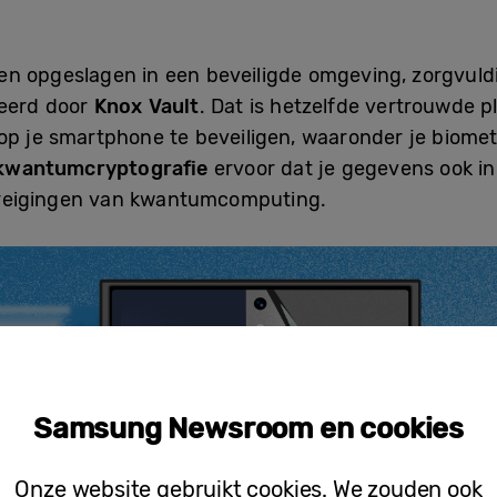
n opgeslagen in een beveiligde omgeving, zorgvuldi
heerd door
Knox Vault
. Dat is hetzelfde vertrouwde 
op je smartphone te beveiligen, waaronder je biomet
kwantumcryptografie
ervoor dat je gegevens ook in
reigingen van kwantumcomputing.
Samsung Newsroom en cookies
Onze website gebruikt cookies. We zouden ook