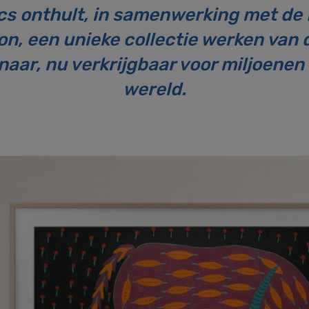
cs onthult, in samenwerking met de
on, een unieke collectie werken van 
ar, nu verkrijgbaar voor miljoenen 
wereld.