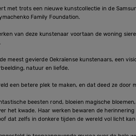
t met trots een nieuwe kunstcollectie in de Samsun
ymachenko Family Foundation.
ken van deze kunstenaar voortaan de woning siere
.
e meest gevierde Oekraïense kunstenaars, een vision
rbeelding, natuur en liefde.
ld een betere plek te maken, en dat deed ze door m
antastische beesten rond, bloeien magische bloemen, 
over het kwade. Haar werken bewaren de herinnering
of dat zelfs in donkere tijden de wereld vol licht kan 
oongesteld in toonaangevende musea over de hele w