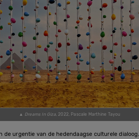
▲
Dreams In Giza,
2022, Pascale Marthine Tayou
 de urgentie van de hedendaagse culturele dialoog