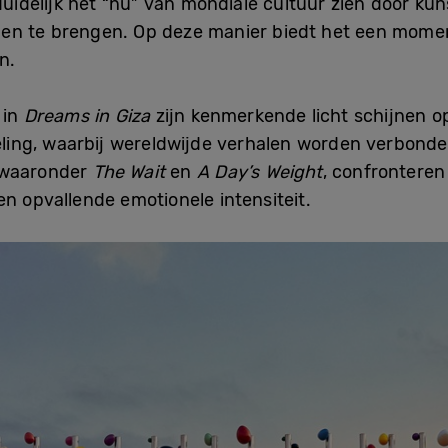
duidelijk het “nu” van mondiale cultuur zien door kuns
men te brengen. Op deze manier biedt het een mom
n.
 in
Dreams in Giza
zijn kenmerkende licht schijnen o
seling, waarbij wereldwijde verhalen worden verbond
 waaronder
The Wait
en
A Day’s Weight
, confronteren
n opvallende emotionele intensiteit.