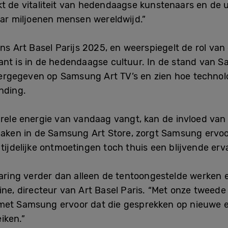
ukt de vitaliteit van hedendaagse kunstenaars en d
naar miljoenen mensen wereldwijd.”
ens Art Basel Parijs 2025, en weerspiegelt de rol va
ant is in de hedendaagse cultuur. In de stand van
rgegeven op Samsung Art TV’s en zien hoe technolog
nding.
urele energie van vandaag vangt, kan de invloed van 
 maken in de Samsung Art Store, zorgt Samsung ervo
 tijdelijke ontmoetingen toch thuis een blijvende er
varing verder dan alleen de tentoongestelde werken 
ine, directeur van Art Basel Paris. “Met onze tweede 
met Samsung ervoor dat die gesprekken op nieuwe e
iken.”