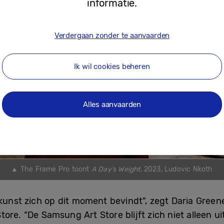
informatie.
Verdergaan zonder te aanvaarden
Ik wil cookies beheren
Alles aanvaarden
▲ The Frame Pro toont
A Day’s Weight
, 2023, Ludovic Nkoth
 kunst zich op dit moment bevindt”, zegt Daria Gree
ore. “De Samsung Art Store blijft zich niet alleen u