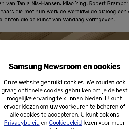
n van Tanja Nis-Hansen, Miao Ying, Robert Brambo
naars die met hun werk de wereldwijde dialoog een 
belichten die de kunst van vandaag vormgeven.
Samsung Newsroom en cookies
Onze website gebruikt cookies. We zouden ook
graag optionele cookies gebruiken om je de best
mogelijke ervaring te kunnen bieden. U kunt
ervoor kiezen om uw voorkeuren te beheren of
alle cookies te accepteren. U kunt ook ons
Privacybeleid
en
Cookiebeleid
lezen voor meer