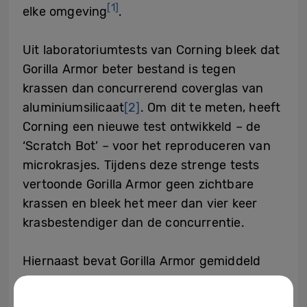
[1]
elke omgeving
.
Uit laboratoriumtests van Corning bleek dat
Gorilla Armor beter bestand is tegen
krassen dan concurrerend coverglas van
aluminiumsilicaat
[2]
. Om dit te meten, heeft
Corning een nieuwe test ontwikkeld – de
‘Scratch Bot’ – voor het reproduceren van
microkrasjes. Tijdens deze strenge tests
vertoonde Gorilla Armor geen zichtbare
krassen en bleek het meer dan vier keer
krasbestendiger dan de concurrentie.
Hiernaast bevat Gorilla Armor gemiddeld
25% pre-consumer gerecycled materiaal,
gevalideerd door UL Solutions
[3]
.