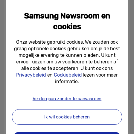
Corning® Gorilla® Glass is te vinden op
Samsung Newsroom en
diverse Samsung-toestellen, van enkele van
cookies
de eerste Galaxy-smartphones tot de meest
recente toestellen, waaronder de Galaxy
Onze website gebruikt cookies. We zouden ook
S23-serie, de Galaxy Z Fold5 en de Galaxy Z
graag optionele cookies gebruiken om je de best
Flip5. De toevoeging van Gorilla Armor glas
mogelijke ervaring te kunnen bieden. U kunt
ervoor kiezen om uw voorkeuren te beheren of
op de Galaxy S24 Ultra zet deze langdurige
alle cookies te accepteren. U kunt ook ons
samenwerking voort. Samsung en Corning
Privacybeleid
en
Cookiebeleid
lezen voor meer
werkten voor het eerst samen in 1973 om
informatie.
TV’s toegankelijker te maken voor
consumenten in Korea.
Verdergaan zonder te aanvaarden
Ik wil cookies beheren
[1]
Prestatieclaims voor Corning® Gorilla®
Armor zijn gebaseerd op interne