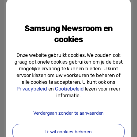
je een persoonlijk trainingsplan op te stellen
en elke stap van je vooruitgang bij te
houden.
Samsung Newsroom en
Hoe zorg ik dat ik regelmatiger ga
cookies
hardlopen?
Onze website gebruikt cookies. We zouden ook
Begin met
Running Coach
[6]
,
dat je tempo
graag optionele cookies gebruiken om je de best
en fitheidsniveau analyseert na slechts 12
mogelijke ervaring te kunnen bieden. U kunt
minuten hardlopen om speciaal voor jou een
ervoor kiezen om uw voorkeuren te beheren of
alle cookies te accepteren. U kunt ook ons
routine samen te stellen. Hij houdt je ook
Privacybeleid
en
Cookiebeleid
lezen voor meer
gemotiveerd tijdens het hardlopen met
informatie.
realtime feedback, zodat je je doelen kunt
bereiken. Maak je je zorgen over mogelijk
Verdergaan zonder te aanvaarden
letsel? Running Coach biedt
trainingsprogramma’s op maat met de
Ik wil cookies beheren
ideale intensiteit, zodat je op een veilige