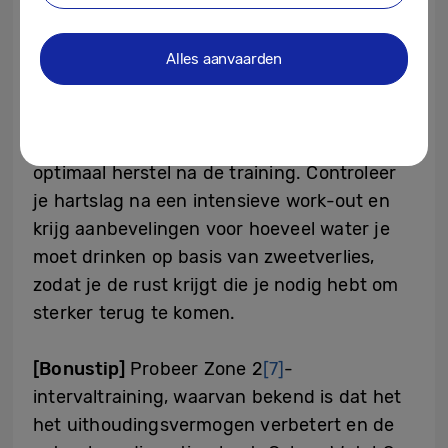
manier snelheid kunt winnen.
Alles aanvaarden
Hoe kan ik optimaal herstellen na de
training?
Samsung Health geeft je de tools voor een
optimaal herstel na de training. Controleer
je hartslag na een intensieve work-out en
krijg aanbevelingen voor hoeveel water je
moet drinken op basis van zweetverlies,
zodat je de rust krijgt die je nodig hebt om
sterker terug te komen.
[Bonustip]
Probeer Zone 2
[7]
-
intervaltraining, waarvan bekend is dat het
het uithoudingsvermogen verbetert en de