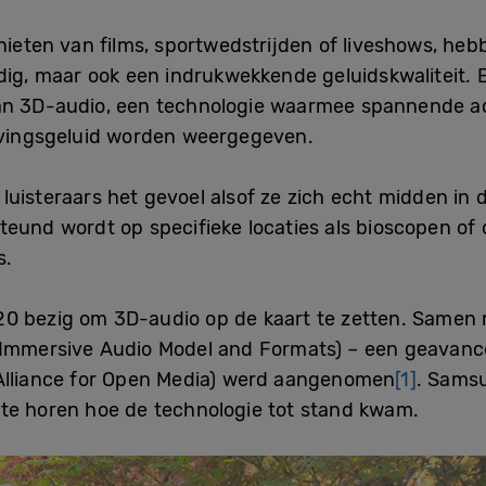
nieten van films, sportwedstrijden of liveshows, hebb
nodig, maar ook een indrukwekkende geluidskwaliteit
an 3D-audio, een technologie waarmee spannende a
gevingsgeluid worden weergegeven.
luisteraars het gevoel alsof ze zich echt midden in
eund wordt op specifieke locaties als bioscopen of 
s.
20 bezig om 3D-audio op de kaart te zetten. Same
(Immersive Audio Model and Formats) – een geavanc
Alliance for Open Media) werd aangenomen
[1]
. Sams
te horen hoe de technologie tot stand kwam.