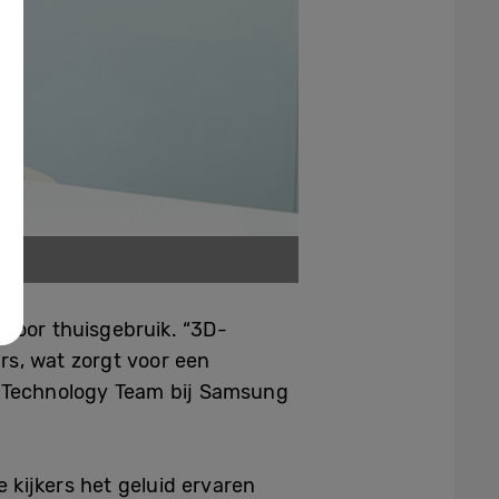
rch
 voor thuisgebruik. “3D-
rs, wat zorgt voor een
l Technology Team bij Samsung
ijkers het geluid ervaren