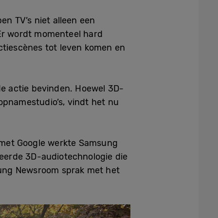
en TV’s niet alleen een
. Er wordt momenteel hard
ctiescènes tot leven komen en
 de actie bevinden. Hoewel 3D-
opnamestudio’s, vindt het nu
n met Google werkte Samsung
eerde 3D-audiotechnologie die
ung Newsroom sprak met het