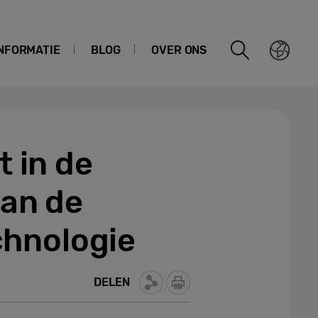
NFORMATIE
BLOG
OVER ONS
t in de
van de
chnologie
DELEN