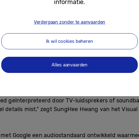
informatie.
Verdergaan zonder te aanvaarden
Ik wil cookies beheren
Alles aanvaarden
ngHee Hwang van het Visual Technology Team van Samsung Resea
n was het moeilijk om de technologie toe te passen
oed geïnterpreteerd door TV-luidsprekers of soundba
eel details mist,” zegt SungHee Hwang van het Visua
et Google een audiostandaard ontwikkeld waarmee k