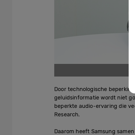
Su
Door technologische beperkinge
geluidsinformatie wordt niet g
beperkte audio-ervaring die v
Research.
Daarom heeft Samsung samen m