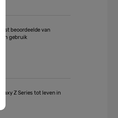
best beoordeelde van
m in gebruik
laxy Z Series tot leven in