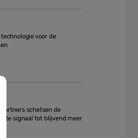
technologie voor de
men
partners schetsen de
ste signaal tot blijvend meer