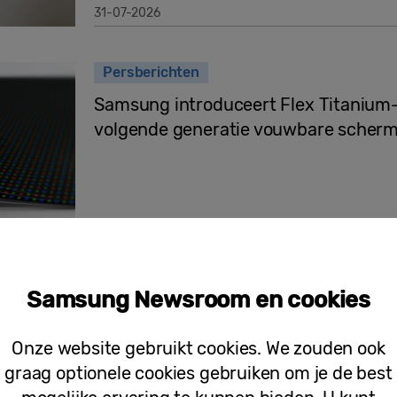
31-07-2026
Persberichten
Samsung introduceert Flex Titanium-
volgende generatie vouwbare scher
28-07-2026
Persberichten
Samsung Newsroom en cookies
[Galaxy Unpacked 2026] Samsung en 
toekomst van Connected Care: van eer
Onze website gebruikt cookies. We zouden ook
welzijn
graag optionele cookies gebruiken om je de best