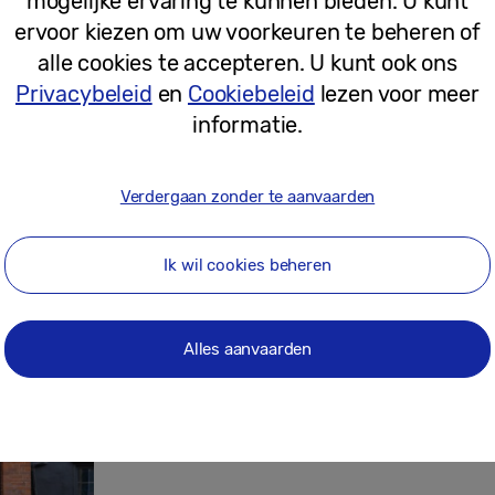
mogelijke ervaring te kunnen bieden. U kunt
ervoor kiezen om uw voorkeuren te beheren of
28-07-2026
alle cookies te accepteren. U kunt ook ons
Privacybeleid
en
Cookiebeleid
lezen voor meer
informatie.
Samsung-koelkasten behoren tot de 
Nederland: energiezuinig, ruim en sli
Verdergaan zonder te aanvaarden
Ik wil cookies beheren
28-07-2026
Alles aanvaarden
In The Fold Inn: Samsung brengt de Ga
een traditionele Londense pub