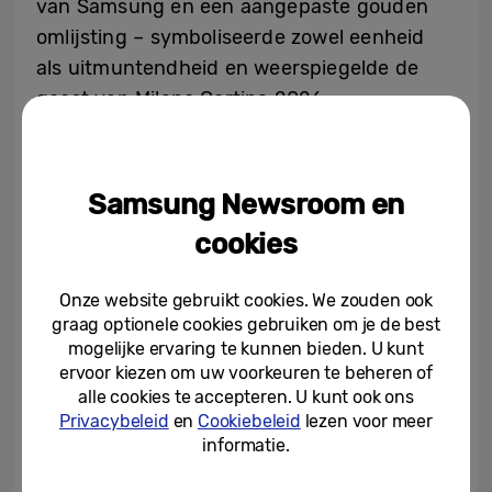
van Samsung en een aangepaste gouden
omlijsting – symboliseerde zowel eenheid
als uitmuntendheid en weerspiegelde de
geest van Milano Cortina 2026.
Dynamische perspectieven: Galaxy-
Samsung Newsroom en
apparaten geïntegreerd in de uitzending
cookies
van de openingsceremonie
Milano Cortina 2026 breidde de manier uit
Onze website gebruikt cookies. We zouden ook
graag optionele cookies gebruiken om je de best
waarop fans de verhalen tijdens de Spelen
mogelijke ervaring te kunnen bieden. U kunt
ervaarden. In samenwerking met Olympic
ervoor kiezen om uw voorkeuren te beheren of
Broadcasting Services (OBS) hielp Samsung
alle cookies te accepteren. U kunt ook ons
nieuwe, meeslepende perspectieven te
Privacybeleid
en
Cookiebeleid
lezen voor meer
informatie.
introduceren in de uitzendomgeving van de
openingsceremonie.