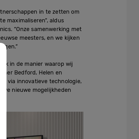
tnerschappen in te zetten om
te maximaliseren”, aldus
onics. “Onze samenwerking met
euwse meesters, en we kijken
ingen.”
uk in de manier waarop wij
opher Bedford, Helen en
n via innovatieve technologie,
en we nieuwe mogelijkheden