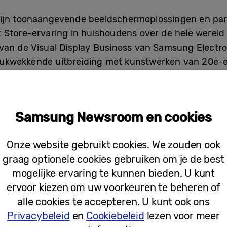
zijn toonaangevende beeldschermoplossingen en par
Store-ervaring in huishoudens over de hele wereld 
van de Visual Display Business van Samsung Electr
ukwekkende uitbreiding met kunstwerken van 20e-e
er te versterken met andere high-profile samenwerk
msung Art Store opent een spannend nieuw hoofdst
Samsung Newsroom en cookies
gen met moderne, hedendaagse kunst”, aldus Christ
t SFMOMA. “Door onze collectie beschikbaar te make
Onze website gebruikt cookies. We zouden ook
an Francisco misschien nooit zal bezoeken en creër
graag optionele cookies gebruiken om je de best
en over de hele wereld te verrijken.”
mogelijke ervaring te kunnen bieden. U kunt
ervoor kiezen om uw voorkeuren te beheren of
alle cookies te accepteren. U kunt ook ons
Privacybeleid
en
Cookiebeleid
lezen voor meer