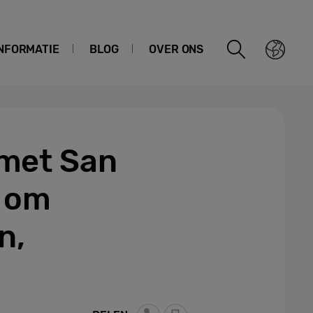
NFORMATIE
BLOG
OVER ONS
 met San
t om
n,