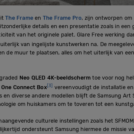
it
The Frame
en
The Frame Pro
, zijn ontworpen om
zonderlijke details en een presentatie zoals in een 
citeit van het originele palet. Glare Free werking da
uiterlijk van ingelijste kunstwerken na. De meegelev
n de muur te plaatsen, alles om het uiterlijk van een
pgraded
Neo QLED 4K-beeldscherm
toe voor nog he
[3]
s One Connect Box
vereenvoudigt de installatie e
s en diverse andere modellen blijft de Samsung Art S
logie om huiskamers om te toveren tot een kunstga
aangevende culturele instellingen zoals het SFMOM
lijkertijd ondersteunt Samsung hiermee de missie v