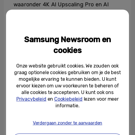
waaronder 4K AI Upscaling Pro en AI
Motion Enhancer Pro
[3]
, verfijnen de
helderheid, maken bewegingen vloeiender
en voegen helderheid toe in realtime.
Samsung Newsroom en
Micro RGB AI Engine Pro
is uitgerust met
een AI-chipset van de volgende generatie
cookies
die frame na frame een nauwkeurigere
helderheid en realisme mogelijk maakt. Het
Onze website gebruikt cookies. We zouden ook
bevat ook Micro RGB Color Booster Pro en
graag optionele cookies gebruiken om je de best
Micro RGB HDR Pro voor een levendige
mogelijke ervaring te kunnen bieden. U kunt
kleurervaring waardoor content er zo
ervoor kiezen om uw voorkeuren te beheren of
alle cookies te accepteren. U kunt ook ons
levensecht uitziet alsof je er zelf bij bent.
Privacybeleid
en
Cookiebeleid
lezen voor meer
[4]
informatie.
Micro RGB Precision Color 100
is voorzien
van een verfijnde Micro RGB-lichtbron met
Verdergaan zonder te aanvaarden
verbeterde RGB-kleurdimmingsprecisie