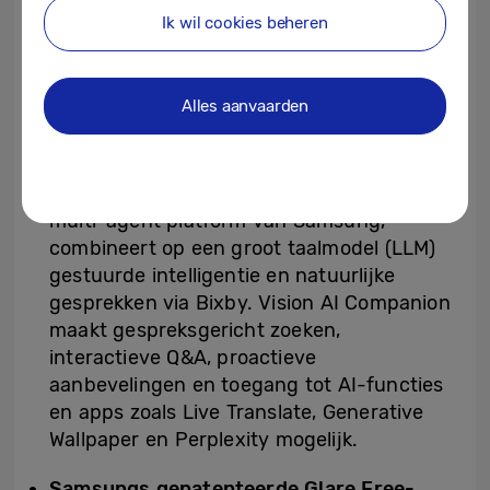
voor ongeëvenaarde kleurexpressie. Micro
Ik wil cookies beheren
RGB Precision Color 100 is VDE-
gecertificeerd en haalt 100% van het
uiteenlopende BT.2020-kleurenpalet, voor
Alles aanvaarden
hyperrealistische kleuren en briljante
helderheid.
De verbeterde Vision AI Companion
, het
multi-agent platform van Samsung,
combineert op een groot taalmodel (LLM)
gestuurde intelligentie en natuurlijke
gesprekken via Bixby. Vision AI Companion
maakt gespreksgericht zoeken,
interactieve Q&A, proactieve
aanbevelingen en toegang tot AI-functies
en apps zoals Live Translate, Generative
Wallpaper en Perplexity mogelijk.
Samsungs gepatenteerde Glare Free-