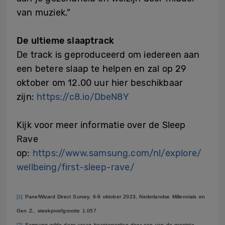
van muziek.”
De ultieme slaaptrack
De track is geproduceerd om iedereen aan
een betere slaap te helpen en zal op 29
oktober om 12.00 uur hier beschikbaar
zijn:
https://c8.io/DbeN8Y
Kijk voor meer informatie over de Sleep
Rave
op:
https://www.samsung.com/nl/explore/
wellbeing/first-sleep-rave/
[1]
PanelWizard Direct Survey, 6-9 oktober 2023, Nederlandse Millennials en
Gen Z., steekproefgrootte 1.057
[2]
Samsung wilde deze vraag beantwoorden door een van de grootste