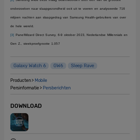
onderzoeken naar slaapgezondheid ooit uit te voeren en analyseerde 716
miljoen nachten aan slaapgedrag van Samsung Health-gebruikers van over
de hele wereld.
[3]
PanelWizard Direct Survey, 6-9 oktober 2023, Nederlandse Millennials en
Gen Z., steekproefgrootte 1.057
Galaxy Watch 6
GW6
Sleep Rave
Producten >
Mobile
Persinformatie >
Persberichten
DOWNLOAD