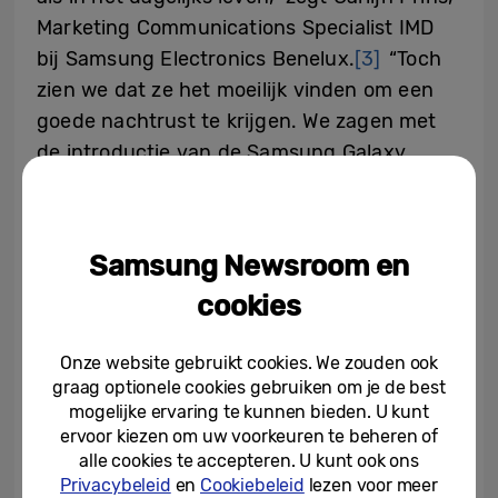
Marketing Communications Specialist IMD
bij Samsung Electronics Benelux.
[3]
“Toch
zien we dat ze het moeilijk vinden om een
goede nachtrust te krijgen. We zagen met
de introductie van de Samsung Galaxy
Watch6 een kans om het gesprek op gang
te brengen en het onderwerp vooral leuker
te maken. In onze samenwerking met het
Samsung Newsroom en
Nederlandse dj-duo Mr. Belt & Wezol en
cookies
slaapwetenschapper Dr. Els van der Helm
brengen we wetenschap en muziek bij
Onze website gebruikt cookies. We zouden ook
elkaar. Zo creëren we bewustwording over
graag optionele cookies gebruiken om je de best
het belang van slaap en laten we zien hoe
mogelijke ervaring te kunnen bieden. U kunt
de Samsung Galaxy Watch6 gebruikers
ervoor kiezen om uw voorkeuren te beheren of
alle cookies te accepteren. U kunt ook ons
helpt inzicht te krijgen in hun slaappatronen
Privacybeleid
en
Cookiebeleid
lezen voor meer
en te werken aan een betere slaapkwaliteit.”