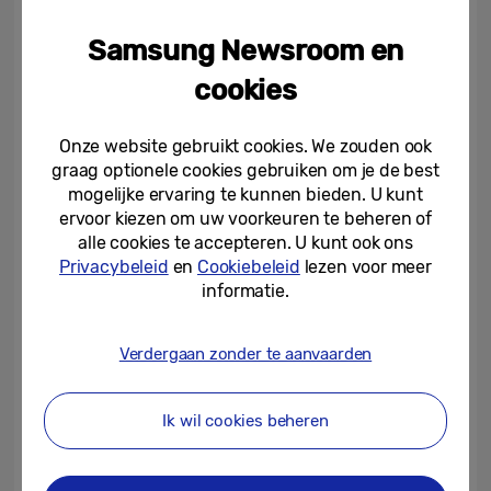
roboticalijn is ontworpen om je gedrag en
gewoontes via AI te herkennen en daarop
Samsung Newsroom en
te reageren. Zodra hij je planning kent,
stuurt hij je reminders en updates, zodat
cookies
jij soepel en zonder zorgen door een
drukke dag glijdt.
Onze website gebruikt cookies. We zouden ook
graag optionele cookies gebruiken om je de best
mogelijke ervaring te kunnen bieden. U kunt
Samsung Bot
™ Handy
[3]
: Dankzij AI helpt
ervoor kiezen om uw voorkeuren te beheren of
alle cookies te accepteren. U kunt ook ons
de Bot™ Handy je om spullen van
Privacybeleid
en
Cookiebeleid
lezen voor meer
verschillende afmetingen te herkennen en
informatie.
op te pakken. Hij houdt daarbij rekening
met het gewicht, de vorm en het materiaal
waarvan het is gemaakt. Vervolgens
Verdergaan zonder te aanvaarden
gebruikt hij precies de kracht die nodig is
om de spullen op te pakken en
Ik wil cookies beheren
verplaatsen. De Bot™ Handy is een
perfecte hulp bij huishoudelijke klusjes,