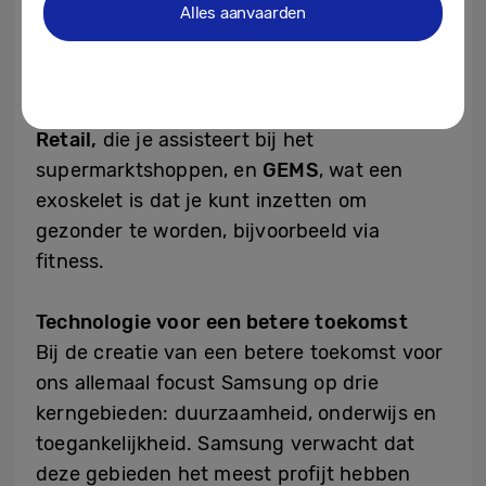
zoals het opruimen van rommelige kamers
Alles aanvaarden
en het uitzoeken van de afwas.
Samsung bouwt ook de
Samsung Bot
™
Retail,
die je assisteert bij het
supermarktshoppen, en
GEMS
, wat een
exoskelet is dat je kunt inzetten om
gezonder te worden, bijvoorbeeld via
fitness.
Technologie voor een betere toekomst
Bij de creatie van een betere toekomst voor
ons allemaal focust Samsung op drie
kerngebieden: duurzaamheid, onderwijs en
toegankelijkheid. Samsung verwacht dat
deze gebieden het meest profijt hebben