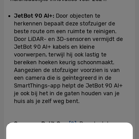
JetBot 90 AI+:
Door objecten te
herkennen bepaalt deze stofzuiger de
beste route om een ruimte te reinigen.
Door LiDAR- en 3D-sensoren vermijdt de
JetBot 90 AI+ kabels en kleine
voorwerpen, terwijl hij ook lastig te
bereiken hoeken keurig schoonmaakt.
Aangezien de stofzuiger voorzien is van
een camera die is geïntegreerd in de
SmartThings-app helpt de JetBot 90 AI+
je ook bij het in de gaten houden van je
huis als je zelf weg bent.
Samsung Bot
™ Care
[2]
: Deze laatste
toevoeging aan Samsung groeiende