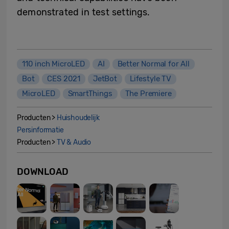
demonstrated in test settings.
110 inch MicroLED
AI
Better Normal for All
Bot
CES 2021
JetBot
Lifestyle TV
MicroLED
SmartThings
The Premiere
Producten >
Huishoudelijk
Persinformatie
Producten >
TV & Audio
DOWNLOAD