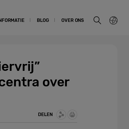
NFORMATIE
BLOG
OVER ONS
ervrij”
centra over
DELEN