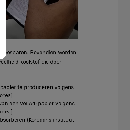
e besparen. Bovendien worden
elheid koolstof die door
-papier te produceren volgens
orea].
van een vel A4-papier volgens
orea].
bsorberen (Koreaans instituut