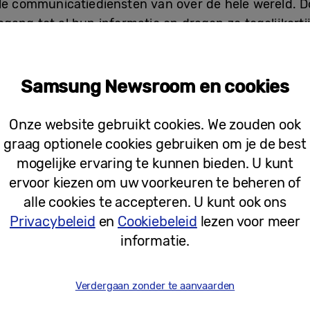
ale communicatiediensten van over de hele wereld. D
ang tot al hun informatie en dragen ze tegelijkertijd
tra in 180 landen over de hele wereld zullen als ee
Samsung Newsroom en cookies
 later uitbreiden door ook alle werkdocumenten van
door elektronische documenten. Zo wordt een maxim
Onze website gebruikt cookies. We zouden ook
graag optionele cookies gebruiken om je de best
mogelijke ervaring te kunnen bieden. U kunt
ervoor kiezen om uw voorkeuren te beheren of
alle cookies te accepteren. U kunt ook ons
Privacybeleid
en
Cookiebeleid
lezen voor meer
informatie.
Verdergaan zonder te aanvaarden