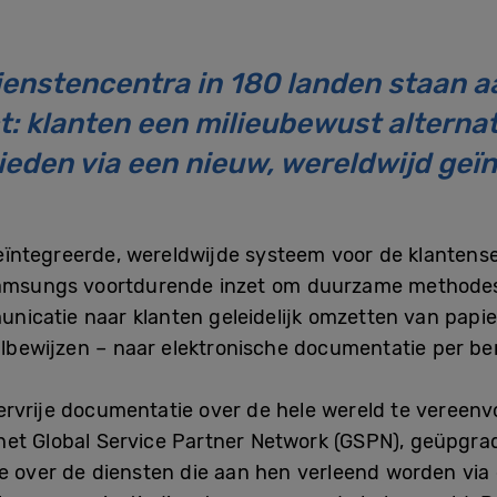
enstencentra in 180 landen staan a
t: klanten een milieubewust alternat
den via een nieuw, wereldwijd geï
ïntegreerde, wereldwijde systeem voor de klantens
Samsungs voortdurende inzet om duurzame methodes 
icatie naar klanten geleidelijk omzetten van papi
bewijzen – naar elektronische documentatie per beri
ervrije documentatie over de hele wereld te vereen
het Global Service Partner Network (GSPN), geüpgra
ie over de diensten die aan hen verleend worden via