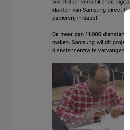
wordt door verschillende digit
klanten van Samsung direct toeg
papiervrij initiatief.
De meer dan 11.000 dienstencen
maken. Samsung wil dit project
dienstencentra te vervangen 