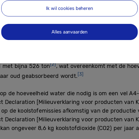
Ik wil cookies beheren
Alles aanvaarden
[1]
mpagne per jaar ongeveer 6 miljoen liter water
t
[2]
d met bijna 526 ton
, wat overeenkomt met de hoeve
[3]
jaar oud geabsorbeerd wordt.
op de hoeveelheid water die nodig is om een vel A4
 Declaration [Milieuverklaring voor producten van K
op de koolstofemissies afkomstig van de productie 
 Declaration [Milieuverklaring voor producten van K
an ongeveer 8,6 kg koolstofdioxide (CO2) per jaar a