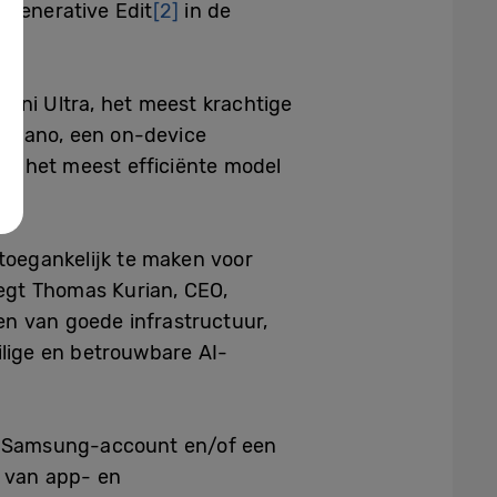
 Generative Edit
[2]
in de
ini Ultra, het meest krachtige
i Nano, een on-device
m, het meest efficiënte model
toegankelijk te maken voor
egt Thomas Kurian, CEO,
en van goede infrastructuur,
ilige en betrouwbare AI-
en Samsung-account en/of een
n van app- en