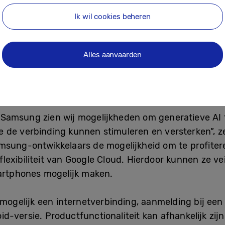
kelijk toegankelijk. Deze functies zijn te vinden in
Ik wil cookies beheren
g een pionier als één van de eerste testers van Gem
Alles aanvaarden
e taken. De S24-serie maakt ook gebruik van Gemin
 als onderdeel van het Android 14 besturingssystee
en.
Samsung zien wij mogelijkheden om generatieve AI 
 de verbinding kunnen stimuleren en versterken”, z
msung-ontwikkelaars de mogelijkheid om te profiter
lexibiliteit van Google Cloud. Hierdoor kunnen ze ve
rtphones mogelijk maken.
 mogelijk een internetverbinding, aanmelding bij e
d-versie. Productfunctionaliteit kan afhankelijk zij