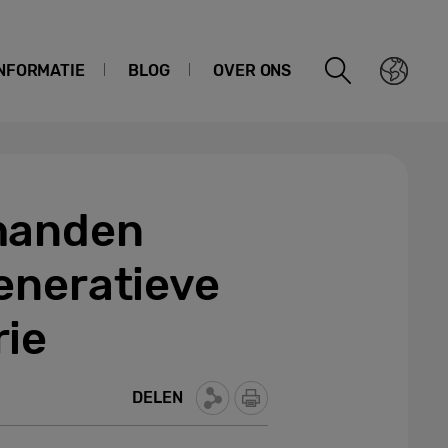
NFORMATIE
BLOG
OVER ONS
 handen
eneratieve
rie
DELEN