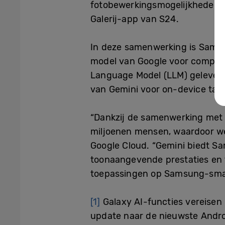
fotobewerkingsmogelijkheden mak
Galerij-app van S24.
In deze samenwerking is Samsun
model van Google voor complex
Language Model (LLM) geleverd
van Gemini voor on-device tak
“Dankzij de samenwerking met 
miljoenen mensen, waardoor we
Google Cloud. “Gemini biedt Sa
toonaangevende prestaties en f
toepassingen op Samsung-sma
[1]
Galaxy AI-functies vereisen
update naar de nieuwste Androi