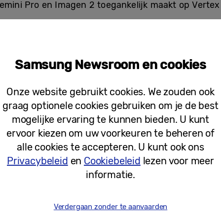
emini Pro en Imagen 2 toegankelijk maakt op Vertex A
lfde waarden als het gaat om het toegankelijker ma
de Galaxy S24-serie de eerste smartphone is die is u
Samsung Newsroom en cookies
Janghyun Yoon, Corporate EVP en Head of Software Of
cs. “Na uitgebreide tests en vergelijkingen, hebben
Onze website gebruikt cookies. We zouden ook
ltieme Gemini-gedreven AI-ervaring op de Galaxy t
graag optionele cookies gebruiken om je de best
mogelijke ervaring te kunnen bieden. U kunt
rmatie, zoals tekst, code, afbeeldingen en video’s, 
ervoor kiezen om uw voorkeuren te beheren of
n gebruikers profiteren van de samenvattingsfuncti
alle cookies te accepteren. U kunt ook ons
de samenwerking toegang tot essentiële Google Clou
Privacybeleid
en
Cookiebeleid
lezen voor meer
 en data compliance.
informatie.
serie kunnen ook direct gebruik maken van Imagen
Verdergaan zonder te aanvaarden
an Google DeepMind tot nu toe. Deze samenwerking m