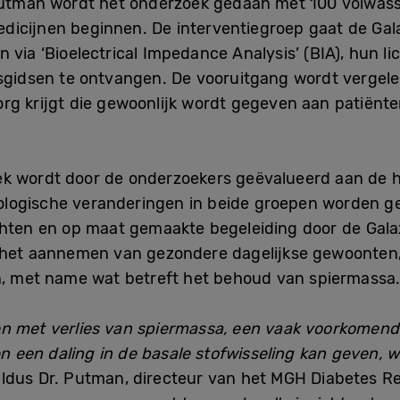
 Putman wordt het onderzoek gedaan met 100 volwas
dicijnen beginnen. De interventiegroep gaat de Ga
 via ‘Bioelectrical Impedance Analysis’ (BIA), hun lic
gsgidsen te ontvangen. De vooruitgang wordt vergel
rg krijgt die gewoonlijk wordt gegeven aan patiënt
k wordt door de onderzoekers geëvalueerd aan de 
logische veranderingen in beide groepen worden ge
chten en op maat gemaakte begeleiding door de Gal
j het aannemen van gezondere dagelijkse gewoonten
jn, met name wat betreft het behoud van spiermassa
en met verlies van spiermassa, een vaak voorkomend
en een daling in de basale stofwisseling kan geven, w
aldus Dr. Putman, directeur van het MGH Diabetes R