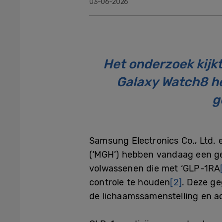
03-06-2026
Het onderzoek kijk
Galaxy Watch8 he
g
Samsung Electronics Co., Ltd. 
(‘MGH’) hebben vandaag een g
volwassenen die met ‘GLP-1RA
controle te houden
[2]
. Deze ge
de lichaamssamenstelling en ac