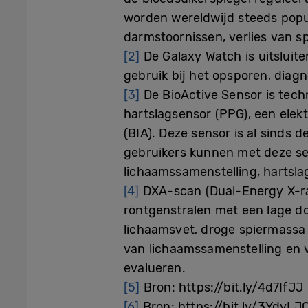
worden wereldwijd steeds popu
darmstoornissen, verlies van 
[2]
De Galaxy Watch is uitsluit
gebruik bij het opsporen, diag
[3]
De BioActive Sensor is techn
hartslagsensor (PPG), een elek
(BIA). Deze sensor is al sinds
gebruikers kunnen met deze sen
lichaamssamenstelling, hartsla
[4]
DXA-scan (Dual-Energy X-ra
röntgenstralen met een lage d
lichaamsvet, droge spiermassa 
van lichaamssamenstelling en v
evalueren.
[5]
Bron: https://bit.ly/4d7IfJJ
[6]
Bron: https://bit.ly/3YdvLJ