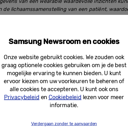
gevens van een wearable waardevolle inzichten kun
en de lichaamssamenstelling van een patiënt, waardoo
n de behandeling en hun zorgplan tijdiger kan word
Samsung Newsroom en cookies
GH richt zich op het aanpakken van echte gezondh
rapie worden geconfronteerd, met name het beperken
Onze website gebruikt cookies. We zouden ook
ten”,
zegt Jongmin Choi, hoofd van de Health R&D 
graag optionele cookies gebruiken om je de best
.
“Uiteindelijk benadrukt dit onderzoek Samsungs voo
mogelijke ervaring te kunnen bieden. U kunt
plossingen voor gezondheidsbeheer dankzij de geav
ervoor kiezen om uw voorkeuren te beheren of
alle cookies te accepteren. U kunt ook ons
Privacybeleid
en
Cookiebeleid
lezen voor meer
 de Galaxy Watch patiënten bij het beheren van hun 
informatie.
atiënten ondersteunen om betere klinische resultaten
e stimuleren om goede gewoonten voor hun gezondhei
Verdergaan zonder te aanvaarden