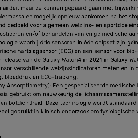
lairder, maar ze kunnen gepaard gaan met bijwerki
spiermassa en mogelijk opnieuw aankomen na het st
end bedoeld voor algemeen welzijns- en sportdoeleind
nosticeren en/of behandelen van enige medische aan
ologie waarbij drie sensoren in één chipset zijn geï
trische hartslagsensor (ECG) en een sensor voor bio
 de release van de Galaxy Watch4 in 2021 in Galaxy 
sor verschillende welzijnsindicatoren meten en in 
g, bloeddruk en ECG-tracking.
y Absorptiometry): Een gespecialiseerde medische 
osis gebruikt om nauwkeurig de lichaamssamenstell
en botdichtheid. Deze technologie wordt standaard 
eel gebruikt in klinisch onderzoek om fysiologisch
Q