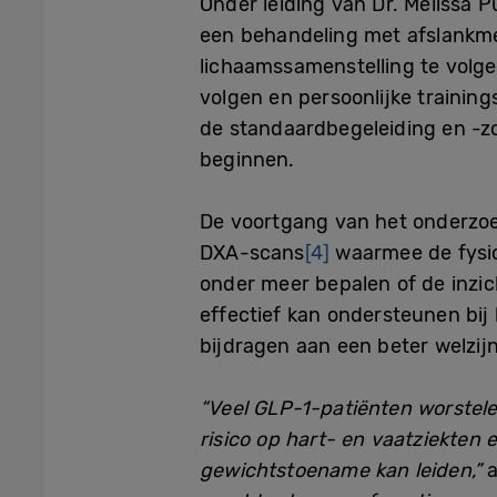
Onder leiding van Dr. Melissa
een behandeling met afslankme
lichaamssamenstelling te volgen
volgen en persoonlijke trainin
de standaardbegeleiding en -zo
beginnen.
De voortgang van het onderzoe
DXA-scans
[4]
waarmee de fysio
onder meer bepalen of de inzi
effectief kan ondersteunen bi
bijdragen aan een beter welzi
“Veel GLP-1-patiënten worstel
risico op hart- en vaatziekten 
gewichtstoename kan leiden,”