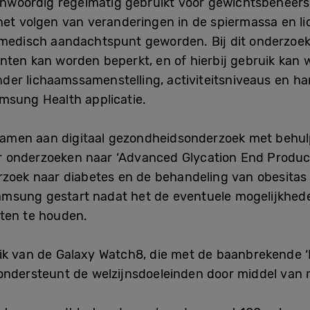
nwoordig regelmatig gebruikt voor gewichtsbeheers
et volgen van veranderingen in de spiermassa en lic
 medisch aandachtspunt geworden. Bij dit onderzoek 
ënten kan worden beperkt, en of hierbij gebruik ka
er lichaamssamenstelling, activiteitsniveaus en ha
msung Health applicatie.
men aan digitaal gezondheidsonderzoek met behul
 onderzoeken naar ‘Advanced Glycation End Products
rzoek naar diabetes en de behandeling van obesitas 
msung gestart nadat het de eventuele mogelijkhede
aten te houden.
ik van de Galaxy Watch8, die met de baanbrekende ‘
 ondersteunt de welzijnsdoeleinden door middel van