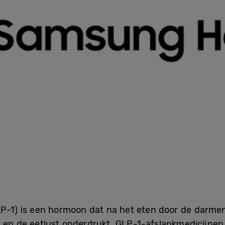
P-1) is een hormoon dat na het eten door de darmen
t en de eetlust onderdrukt. GLP-1-afslankmedicijne