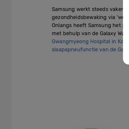
Samsung werkt steeds vaker s
gezondheidsbewaking via ‘wear
Onlangs heeft Samsung het po
met behulp van de Galaxy Wat
Gwangmyeong Hospital in Kore
slaapapneufunctie van de Gala