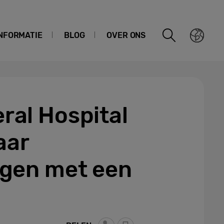
NFORMATIE
BLOG
OVER ONS
al Hospital
aar
ngen met een