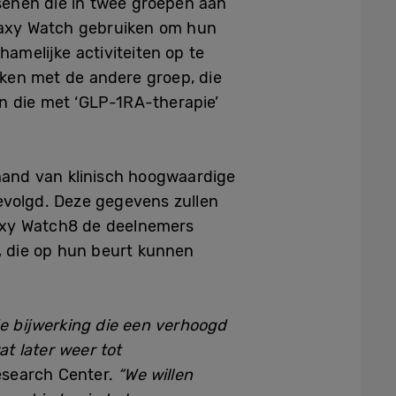
senen die in twee groepen aan
laxy Watch gebruiken om hun
hamelijke activiteiten op te
eken met de andere groep, die
en die met ‘GLP-1RA-therapie’
hand van klinisch hoogwaardige
volgd. Deze gegevens zullen
axy Watch8 de deelnemers
, die op hun beurt kunnen
.
e bijwerking die een verhoogd
at later weer tot
esearch Center.
“We willen