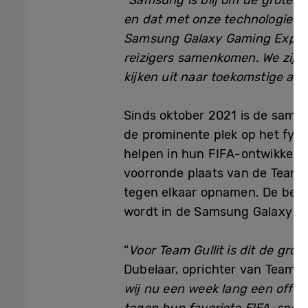
“Samsung is blij om de grote g
en dat met onze technologieën”
Samsung Galaxy Gaming Experi
reizigers samenkomen. We zijn 
kijken uit naar toekomstige act
Sinds oktober 2021 is de same
de prominente plek op het fysi
helpen in hun FIFA-ontwikkelin
voorronde plaats van de Team 
tegen elkaar opnamen. De beste 
wordt in de Samsung Galaxy G
“
Voor Team Gullit is dit de gro
Dubelaar, oprichter van Team Gul
wij nu een week lang een offl