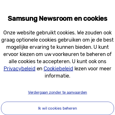
roep fanatieke gamers in Nederland een bijzondere 
,
zegt Gerben van Walt Meijer, Marketing Manager 
ence brengt technologie en entertainment samen op
Samsung Newsroom en cookies
enthousiast over de eerste activatie die we samen m
ivaties op het gebied van gaming en e-sports.”
Onze website gebruikt cookies. We zouden ook
graag optionele cookies gebruiken om je de best
nwerking tussen Samsung en Team Gullit van kracht
mogelijke ervaring te kunnen bieden. U kunt
eke én in-game shirt van Team Gullit. Samsung wil N
ervoor kiezen om uw voorkeuren te beheren of
g en unieke ervaringen creëren voor de doelgroep.
E
alle cookies te accepteren. U kunt ook ons
Gullit Community Cup.
Een online FIFA22-toernooi w
Privacybeleid
en
Cookiebeleid
lezen voor meer
acht spelers plaatsten zich voor de finale op zondag
informatie.
aming Experience.
Verdergaan zonder te aanvaarden
otste offline activatie die wij tot op heden georganis
lit. “
Als FIFA-academie opereren wij veelal onlin
ine hub, waar mensen uit de community langs kunn
Ik wil cookies beheren