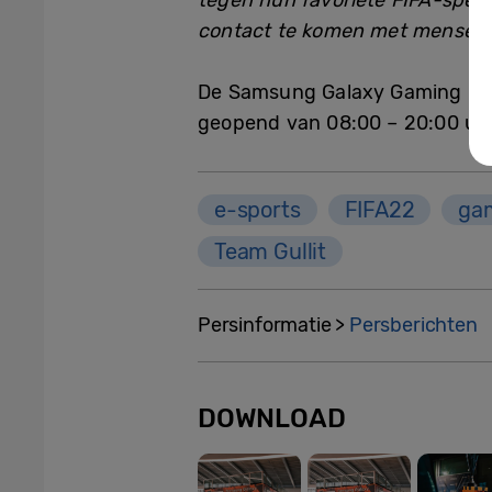
tegen hun favoriete FIFA-spele
contact te komen met mensen d
De Samsung Galaxy Gaming Exper
geopend van 08:00 – 20:00 uur
e-sports
FIFA22
ga
Team Gullit
Persinformatie >
Persberichten
DOWNLOAD