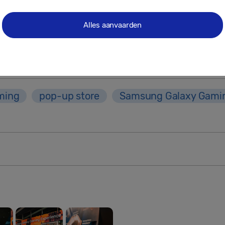
rs. Daarnaast vormt deze pop-up store voor ons de 
ie nog niet bekend zijn met Team Gullit
.”
Alles aanvaarden
ience is live van 4 t/m 10 april op Utrecht CS. De
 en te vinden naast perron 18-19.
ming
pop-up store
Samsung Galaxy Gamin