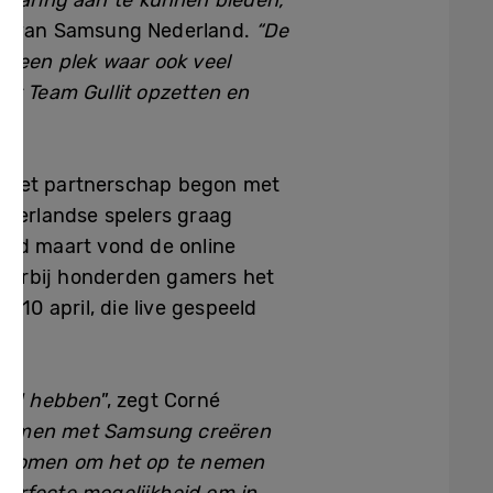
ervaring aan te kunnen bieden,
MX van Samsung Nederland.
“De
 een plek waar ook veel
et Team Gullit opzetten en
. Het partnerschap begon met
ederlandse spelers graag
ind maart vond de online
aarbij honderden gamers het
 10 april, die live gespeeld
eerd hebben
”, zegt Corné
e. Samen met Samsung creëren
en komen om het op te nemen