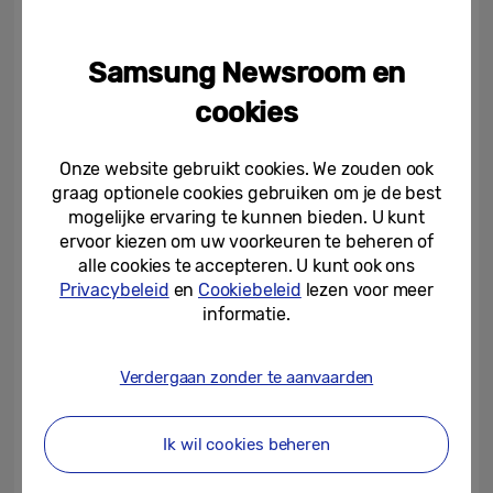
batterij die je niet in de steek laat.”
Samsung Newsroom en
De eerste kopers stonden vannacht om
02:00 uur voor de deur van de T-Mobile
cookies
Shop aan de Rotterdamse Lijnbaan. Youssef
Bousfiha stond vooraan in de rij. Hij ontving
Onze website gebruikt cookies. We zouden ook
graag optionele cookies gebruiken om je de best
vanmorgen een Gold Platinum Galaxy S7
mogelijke ervaring te kunnen bieden. U kunt
edge uit handen van Menno van den Berg,
ervoor kiezen om uw voorkeuren te beheren of
Managing Director Samsung Nederland, en
alle cookies te accepteren. U kunt ook ons
Willem Visser, Country Director Sales &
Privacybeleid
en
Cookiebeleid
lezen voor meer
informatie.
Marketing Mobile Samsung Nederland.
Youssef was in 2014 ook de eerste koper
Verdergaan zonder te aanvaarden
van de Samsung Galaxy S5.
De Samsung Galaxy S7 en Galaxy S7 edge
Ik wil cookies beheren
zijn nu verkrijgbaar. De Galaxy S7 en Galaxy