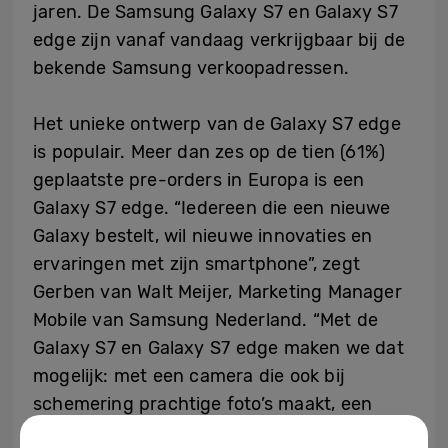
jaren. De Samsung Galaxy S7 en Galaxy S7
edge zijn vanaf vandaag verkrijgbaar bij de
bekende Samsung verkoopadressen.
Het unieke ontwerp van de Galaxy S7 edge
is populair. Meer dan zes op de tien (61%)
geplaatste pre-orders in Europa is een
Galaxy S7 edge. “Iedereen die een nieuwe
Galaxy bestelt, wil nieuwe innovaties en
ervaringen met zijn smartphone”, zegt
Gerben van Walt Meijer, Marketing Manager
Mobile van Samsung Nederland. “Met de
Galaxy S7 en Galaxy S7 edge maken we dat
mogelijk: met een camera die ook bij
schemering prachtige foto’s maakt, een
water- en stofbestendig ontwerp en een