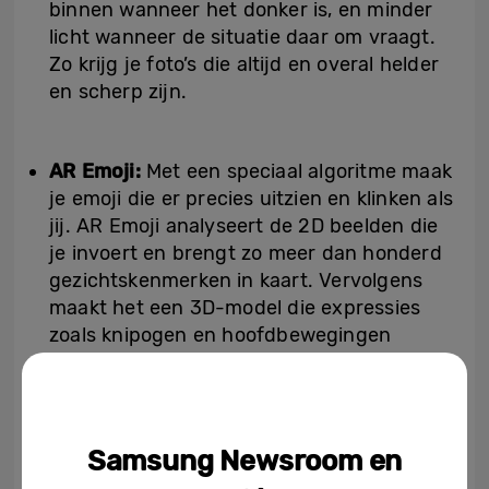
binnen wanneer het donker is, en minder
licht wanneer de situatie daar om vraagt.
Zo krijg je foto’s die altijd en overal helder
en scherp zijn.
AR Emoji:
Met een speciaal algoritme maak
je emoji die er precies uitzien en klinken als
jij. AR Emoji analyseert de 2D beelden die
je invoert en brengt zo meer dan honderd
gezichtskenmerken in kaart. Vervolgens
maakt het een 3D-model die expressies
zoals knipogen en hoofdbewegingen
imiteert. AR Emoji kun je gebruiken in
video’s, maar ook als standaard AGIF
gebruiken op talloze platforms zoals
WhatsApp.
Samsung Newsroom en