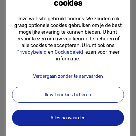
cookies
Bixby:
Via augmented reality en deep
learning ontvang je informatie over de
Onze website gebruikt cookies. We zouden ook
omgeving waarin je je op dat moment
graag optionele cookies gebruiken om je de best
mogelijke ervaring te kunnen bieden. U kunt
bevindt. Je richt de camera bijvoorbeeld
ervoor kiezen om uw voorkeuren te beheren of
op een monument en bij herkenning geeft
alle cookies te accepteren. U kunt ook ons
Bixby alle informatie die voorhanden is.
Privacybeleid
en
Cookiebeleid
lezen voor meer
Vreemde talen en valuta zet je zo in
informatie.
realtime via Live Translation om. Ook schaf
je eenvoudig producten aan die je ergens
Verdergaan zonder te aanvaarden
fysiek hebt gezien. Verder houdt Bixby via
de camera je calorieverbruik gedurende de
dag bij.
Ik wil cookies beheren
Entertainment in perfect beeld en dito
Alles aanvaarden
geluid
Ook zijn smartphones vaak de eerste keus