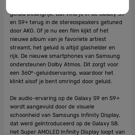
voor entertainment. Daarbij is eersteklas
geluid belangrijk. Dat vind je in de Galaxy S9
en S9+ terug in de stereospeakers getuned
door AKG. Of je nu een film kijkt of het
nieuwe album van je favoriete artiest
streamt, het geluid is altijd glashelder en
rijk. De nieuwe smartphones van Samsung
ondersteunen Dolby Atmos. Dit zorgt voor
een 360⁰-geluidservaring, waardoor het
klinkt alsof je bent omringd door geluid.
De audio-ervaring op de Galaxy S9 en S9+
wordt aangevuld door de visuele
schoonheid van Samsungs Infinity Display,
dat werd geïntroduceerd op de Galaxy S8.
Het Super AMOLED Infinity Display loopt van