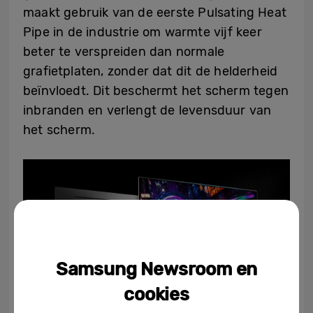
maakt gebruik van de eerste Pulsating Heat
Pipe in de industrie om warmte vijf keer
beter te verspreiden dan normale
grafietplaten, zonder dat dit de helderheid
beïnvloedt. Dit beschermt het scherm tegen
inbranden en verlengt de levensduur van
het scherm.
Samsung Newsroom en
cookies