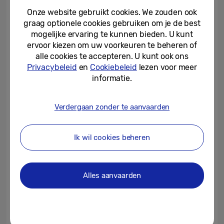
Onze website gebruikt cookies. We zouden ook
De refresh rate van 240 Hz en GtG-
graag optionele cookies gebruiken om je de best
responstijd van 0,03 ms maken van de
mogelijke ervaring te kunnen bieden. U kunt
ervoor kiezen om uw voorkeuren te beheren of
Odyssey OLED G8 een gamingmonitor met
alle cookies te accepteren. U kunt ook ons
topprestaties, die snelle en soepele
Privacybeleid
en
Cookiebeleid
lezen voor meer
schermbewegingen biedt. Het ondersteunt
informatie.
AMD FreeSync Premium Pro en NVIDIA G-
SYNC Compatible om haperen, tearing en
Verdergaan zonder te aanvaarden
trillen te voorkomen. Deze
prestatiekenmerken zorgen er samen voor
Ik wil cookies beheren
dat gamen zeer vlot en responsief wordt.
De Odyssey OLED G8 is ook een stijlvolle
Alles aanvaarden
toevoeging aan elke gamingopstelling. Het
slanke metalen ontwerp past overal, terwijl
Core Lighting+ de gebruiker omringt met