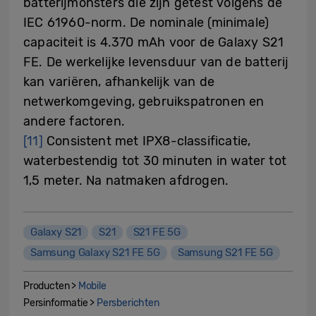
batterijmonsters die zijn getest volgens de
IEC 61960-norm. De nominale (minimale)
capaciteit is 4.370 mAh voor de Galaxy S21
FE. De werkelijke levensduur van de batterij
kan variëren, afhankelijk van de
netwerkomgeving, gebruikspatronen en
andere factoren.
[11]
Consistent met IPX8-classificatie,
waterbestendig tot 30 minuten in water tot
1,5 meter. Na natmaken afdrogen.
Galaxy S21
S21
S21 FE 5G
Samsung Galaxy S21 FE 5G
Samsung S21 FE 5G
Producten >
Mobile
Persinformatie >
Persberichten