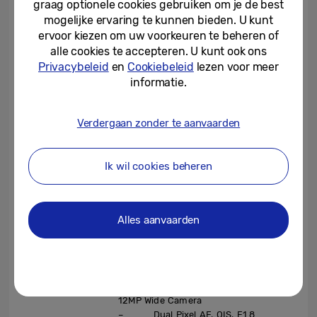
graag optionele cookies gebruiken om je de best
mogelijke ervaring te kunnen bieden. U kunt
ervoor kiezen om uw voorkeuren te beheren of
Galaxy S21 FE 5G
alle cookies te accepteren. U kunt ook ons
specificaties
Privacybeleid
en
Cookiebeleid
lezen voor meer
6.4-inch FHD+ Dynamic AMOLED 2X
informatie.
Display
[4]
Super Smooth 120Hz refresh rate
[5]
240Hz Touch Sampling Rate in Game
Display
Verdergaan zonder te aanvaarden
Mode
[6]
Eye Comfort Shield with AI based
blue light control
Ik wil cookies beheren
Security
Optical Fingerprint
Dimensions &
Alles aanvaarden
74.5 x 155.7 x 7.9mm, 177g
Weight
12MP Ultra-Wide Camera
– F2.2, FOV 123˚
12MP Wide Camera
– Dual Pixel AF, OIS, F1.8