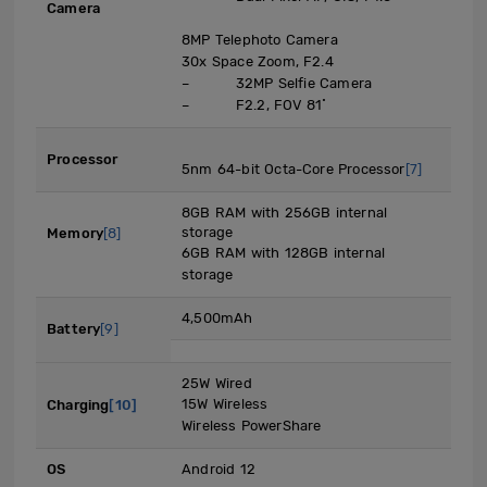
Camera
8MP Telephoto Camera
30x Space Zoom, F2.4
– 32MP Selfie Camera
– F2.2, FOV 81˚
Processor
5nm 64-bit Octa-Core Processor
[7]
8GB RAM with 256GB internal
storage
Memory
[8]
6GB RAM with 128GB internal
storage
4,500mAh
Battery
[9]
25W Wired
15W Wireless
Charging
[10]
Wireless PowerShare
OS
Android 12