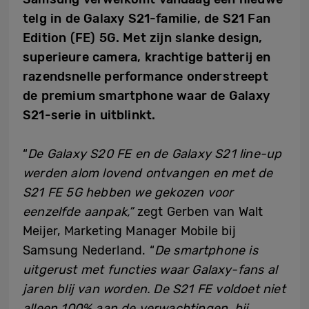
telg in de Galaxy S21-familie, de S21 Fan
Edition (FE) 5G. Met zijn slanke design,
superieure camera, krachtige batterij en
razendsnelle performance onderstreept
de premium smartphone waar de Galaxy
S21-serie in uitblinkt.
“
De Galaxy S20 FE en de
Galaxy
S21 line-up
werden alom lovend ontvangen en met de
S21 FE 5G hebben we gekozen voor
eenzelfde aanpak,”
zegt Gerben van Walt
Meijer, Marketing Manager Mobile bij
Samsung Nederland. “
De smartphone is
uitgerust met functies waar Galaxy-fans al
jaren blij van worden. De S21 FE voldoet niet
alleen 100% aan de verwachtingen, hij