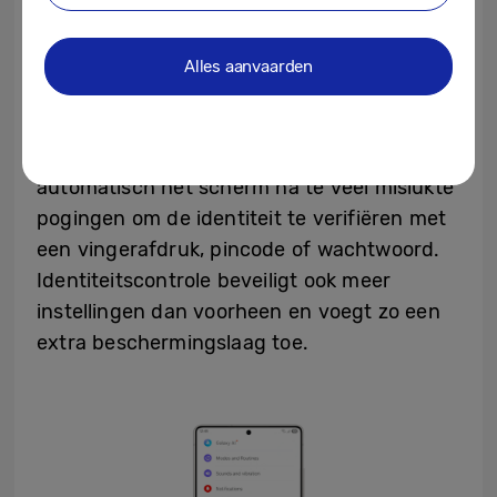
van apparaten en geeft gebruikers meer
inzichtelijke controle over hun
beveiligingsinstellingen.
Theft Protection
Alles aanvaarden
houdt telefoons en gegevens veilig bij
diefstal of verlies. Voor extra bescherming
vergrendelt Failed Authentication Lock
automatisch het scherm na te veel mislukte
pogingen om de identiteit te verifiëren met
een vingerafdruk, pincode of wachtwoord.
Identiteitscontrole beveiligt ook meer
instellingen dan voorheen en voegt zo een
extra beschermingslaag toe.