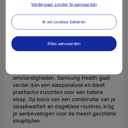
Verdergaan zonder te aanvaarden
SmartThings ook gebruiken om
automatisch de kamerinstellingen aan te
passen om de ideale slaapomgeving te
Ik wil cookies beheren
creëren, zodat je kan genieten van een
optimale nachtrust.
Alles aanvaarden
Slaaptijdbegeleiding
[6]
stelt optimale
bed- en wektijden voor, die zijn afgestemd
op de unieke slaappatronen, gewoonten en
omstandigheden. Samsung Health gaat
verder dan een slaapanalyse en biedt
praktische inzichten voor een betere
slaap. Op basis van een combinatie van je
slaapkwaliteit en dagelijkse routines, krijg
je aanbevelingen voor de meest geschikte
slaaptijden.