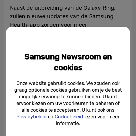
Naast de uitbreiding van de Galaxy Ring,
zullen nieuwe updates van de Samsung
Health-app zorgen voor meer
gepersonaliseerde en uitgebreide
gezondheidsfuncties
[4]
, ondersteuning voor
een optimale slaap en doelen voor een
Samsung Newsroom en
gezonder dagelijks leven.
cookies
Samen met SmartThings analyseert
Samsung Health je slaapomgeving en
Onze website gebruikt cookies. We zouden ook
graag optionele cookies gebruiken om je de best
beoordeelt het bepaalde factoren zoals de
mogelijke ervaring te kunnen bieden. U kunt
temperatuur, vochtigheid, luchtkwaliteit en
ervoor kiezen om uw voorkeuren te beheren of
lichtintensiteit in de kamer. In de ochtend
alle cookies te accepteren. U kunt ook ons
ontvang je een
Slaapomgevingrapport
[5]
Privacybeleid
en
Cookiebeleid
lezen voor meer
waarin je advies krijgt over de manier
informatie.
waarop je de omstandigheden in je
omgeving kan optimaliseren. Je kan