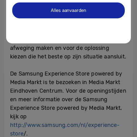
persoonlijke Samsung hosts om de wensen
Alles aanvaarden
en behoeften van bezoekers te vervullen.
De hosts geven advies, beantwoorden
mogelijke vragen en laten de mogelijkheden
ervaren. Zo kan iedereen een goede
afweging maken en voor de oplossing
kiezen die het beste op zijn situatie aansluit.
De Samsung Experience Store powered by
Media Markt is te bezoeken in Media Markt
Eindhoven Centrum. Voor de openingstijden
en meer informatie over de Samsung
Experience Store powered by Media Markt,
kijk op
http://www.samsung.com/nl/experience-
store
/.