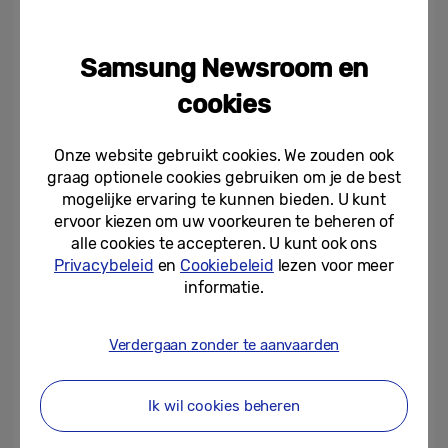
spelen we niet alleen in op de behoefte aan
productervaring. Deze winkel is voor ons de
Samsung Newsroom en
perfecte proeftuin om het Internet of
cookies
Things uit te bouwen”, zegt Menno van den
Berg, Managing Director van Samsung
Onze website gebruikt cookies. We zouden ook
Nederland. “Met het Internet of Things
graag optionele cookies gebruiken om je de best
maken we technologie gemakkelijker en
mogelijke ervaring te kunnen bieden. U kunt
leuker voor iedereen. Daarom investeert
ervoor kiezen om uw voorkeuren te beheren of
Samsung dit jaar ruim 100 miljoen dollar in
alle cookies te accepteren. U kunt ook ons
Privacybeleid
en
Cookiebeleid
lezen voor meer
het Internet of Things en het ontwikkelen
informatie.
van een open communicatiestandaard voor
technologie. De technologie van morgen is
Verdergaan zonder te aanvaarden
vandaag al te zien in onze Experience Store
in Eindhoven.”
Ik wil cookies beheren
In de Samsung Experience Store helpen