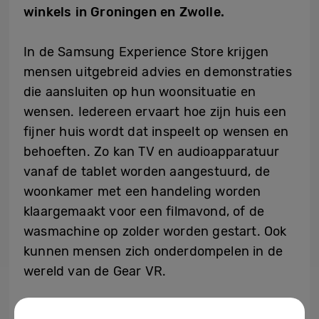
winkels in Groningen en Zwolle.
In de Samsung Experience Store krijgen
mensen uitgebreid advies en demonstraties
die aansluiten op hun woonsituatie en
wensen. Iedereen ervaart hoe zijn huis een
fijner huis wordt dat inspeelt op wensen en
behoeften. Zo kan TV en audioapparatuur
vanaf de tablet worden aangestuurd, de
woonkamer met een handeling worden
klaargemaakt voor een filmavond, of de
wasmachine op zolder worden gestart. Ook
kunnen mensen zich onderdompelen in de
wereld van de Gear VR.
“Met de opening van deze Experience Store