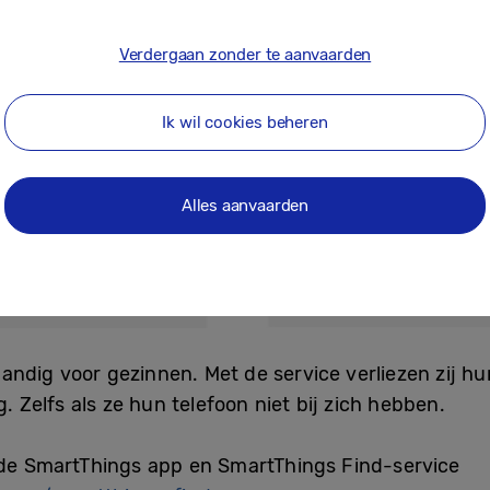
Verdergaan zonder te aanvaarden
Ik wil cookies beheren
Alles aanvaarden
ndig voor gezinnen. Met de service verliezen zij hu
. Zelfs als ze hun telefoon niet bij zich hebben.
r de SmartThings app en SmartThings Find-service