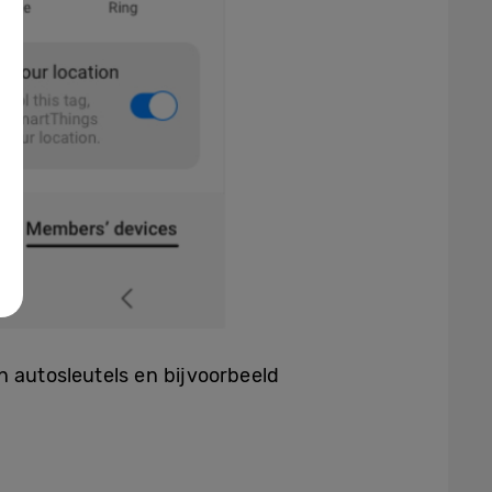
n autosleutels en bijvoorbeeld