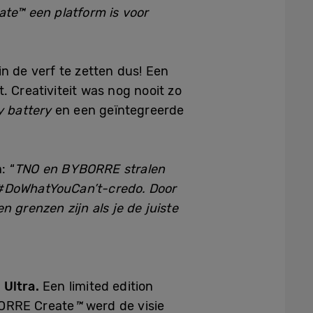
ate™
een platform is voor
 de verf te zetten dus! Een
 Creativiteit was nog nooit zo
ay battery
en een geïntegreerde
: “
TNO en BYBORRE stralen
ns #DoWhatYouCan’t-credo. Door
 grenzen zijn als je de juiste
 Ultra.
Een limited edition
BORRE Create
™️
werd de visie