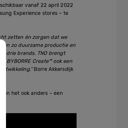
schikbaar vanaf 22 april 2022
msung Experience stores – te
ht zetten én zorgen dat we
 een zo duurzame productie en
 de drie brands. TNO brengt
 met BYBORRE Create™️ ook een
ontwikkeling.”
Borre Akkersdijk
 kan het ook anders – een