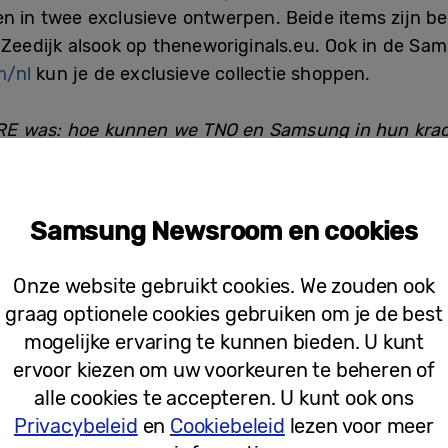
n in twee exclusieve ontwerpen. Beide items zijn be
 Zeedijk alsook op theneworiginals.eu. Ook in de Sa
m/nl
kun je de exclusieve collectie shoppen.
RE
was: hoe kunnen we TNO en Samsung in hun krac
rens vertalen in een product. Rekeninghoudend met
ct. Ik zag meteen die link van connectiviteit tussen
22-serie ga je telkens een dialoog aan en wij zijn
Samsung Newsroom en cookies
 Dus die connectivity was de foundation van de stof
teur bij BYBORRE.
Onze website gebruikt cookies. We zouden ook
graag optionele cookies gebruiken om je de best
sulecollectie te introduceren, creëerde TNO – hoe
mogelijke ervaring te kunnen bieden. U kunt
te plank.
ervoor kiezen om uw voorkeuren te beheren of
alle cookies te accepteren. U kunt ook ons
Privacybeleid
en
Cookiebeleid
lezen voor meer