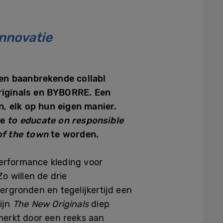
innovatie
een baanbrekende collab!
riginals en BYBORRE. Een
n, elk op hun eigen manier.
ie
to educate on responsible
of the town
te worden.
erformance kleding voor
 Zo willen de drie
gronden en tegelijkertijd een
zijn
The New Originals
diep
merkt door een reeks aan