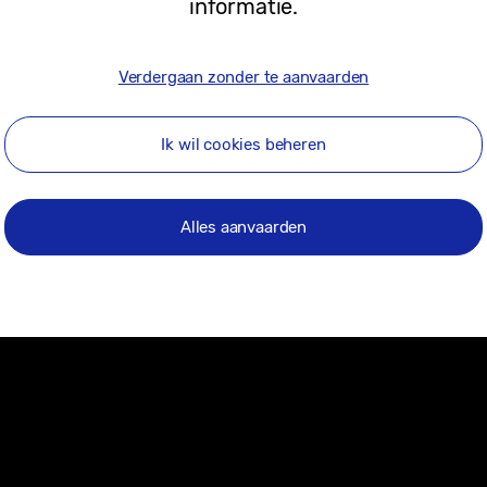
informatie.
Verdergaan zonder te aanvaarden
Ik wil cookies beheren
Alles aanvaarden