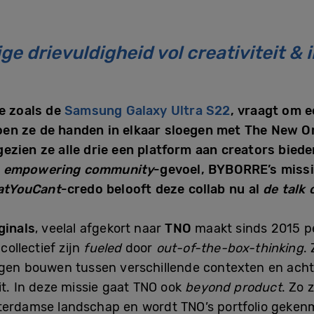
ige drievuldigheid vol creativiteit & 
e zoals de
Samsung Galaxy Ultra S22
, vraagt om 
en ze de handen in elkaar sloegen met The New O
ezien ze alle drie een platform aan creators biede
s
empowering community
-gevoel, BYBORRE’s miss
tYouCant
-credo belooft deze collab nu al
de talk 
ginals
, veelal afgekort naar
TNO
maakt sinds 2015 p
collectief zijn
fueled
door
out-of-the-box-thinking
.
n bouwen tussen verschillende contexten en achter
it. In deze missie gaat TNO ook
beyond product
. Zo 
sterdamse landschap en wordt TNO’s portfolio geken