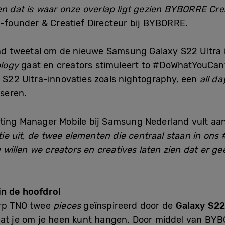
en dat is waar onze overlap ligt gezien BYBORRE
Cre
o-founder & Creatief Directeur bij BYBORRE.
 tweetal om de nieuwe Samsung Galaxy S22 Ultra in
logy
gaat en creators stimuleert to #DoWhatYouCant.
y S22 Ultra-innovaties zoals nightography, een
all d
iseren.
ting Manager Mobile bij Samsung Nederland vult aan
vatie uit, de twee elementen die centraal staan in o
llen we creators en creatives laten zien dat er geen
in de hoofdrol
erp TNO twee
pieces
geïnspireerd door de
Galaxy S22
dat je om je heen kunt hangen. Door middel van BY