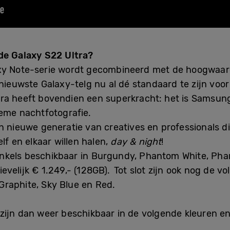
de Galaxy S22 Ultra?
xy Note-serie wordt gecombineerd met de hoogwaar
 nieuwste Galaxy-telg nu al dé standaard te zijn voo
a heeft bovendien een superkracht: het is Samsung’
ieme nachtfotografie.
n nieuwe generatie van creatives en professionals d
lf en elkaar willen halen,
day & night
!
 winkels beschikbaar in Burgundy, Phantom White, P
evelijk € 1.249,- (128GB). Tot slot zijn ook nog de v
Graphite, Sky Blue en Red.
zijn dan weer beschikbaar in de volgende kleuren e