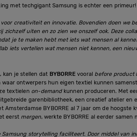
king met techgigant Samsung is echter een primeur!
oor creativiteit en innovatie. Bovendien doen we be
ij zichzelf uiten en zo zien we onszelf ook. Deze col
omdat je te maken hebt met iets wat mensen al kenne
lab iets vertellen wat mensen niet kennen, een nie
 kan je stellen dat
BYBORRE
vooral
before product
rm waar ontwerpers hun eigen textiel kunnen samens
ze textielen
on-demand
kunnen produceren. Met e
itgebreide garenbibliotheek, een creatief atelier en
t Amsterdamse BYBORRE al 7 jaar om de hoogste kwal
et eerst
mergen
, werkte BYBORRE al eerder samen m
 Samsung storytelling faciliteert.
Door middel van in