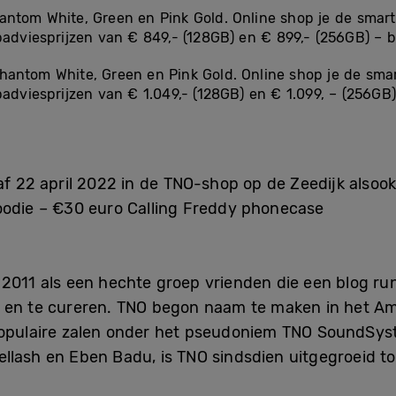
antom White, Green en Pink Gold. Online shop je de smart
opadviesprijzen van € 849,- (128GB) en € 899,- (256GB) 
hantom White, Green en Pink Gold. Online shop je de sma
padviesprijzen van € 1.049,- (128GB) en € 1.099, – (256
af 22 april 2022 in de TNO-shop op de Zeedijk alsoo
Hoodie – €30 euro Calling Freddy phonecase
2011 als een hechte groep vrienden die een blog ru
n en te cureren. TNO begon naam te maken in het A
opulaire zalen onder het pseudoniem TNO SoundSyste
llash en Eben Badu, is TNO sindsdien uitgegroeid to