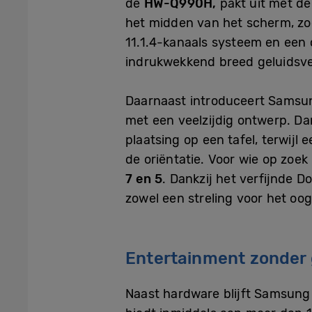
de
HW-Q990H,
pakt uit met de
het midden van het scherm, zod
11.1.4-kanaals systeem en een
indrukwekkend breed geluidsve
Daarnaast introduceert Sams
met een veelzijdig ontwerp. Da
plaatsing op een tafel, terwij
de oriëntatie. Voor wie op zoek 
7 en 5
. Dankzij het verfijnde 
zowel een streling voor het oog
Entertainment zonder
Naast hardware blijft Samsun