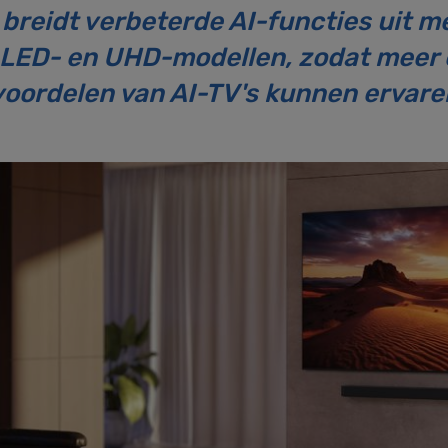
 breidt verbeterde AI-functies uit m
 LED- en UHD-modellen, zodat mee
voordelen van AI-TV's kunnen ervare