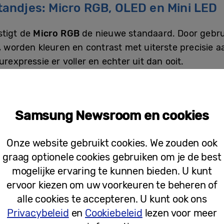
andjes: Micro RGB, OLED en Mini LED
stigt de
Micro RGB
de nieuwe standaard. Door gebru
m, worden kleuren en contrast met uiterste precisie
urexpressie er voller en echter uit dan ooit.
 houdt, biedt de vernieuwde
OLED-reeks
(waaronder 
look met het kenmerkende
FloatLayer Design
. Daarm
Samsung Newsroom en cookies
Award
, één van ’s werelds meest gerenommeerde des
 OLED-scherm en een metalen afwerking die het sch
Onze website gebruikt cookies. We zouden ook
chnologie
nu uitgebreid naar de S99H, S95H en S90H
graag optionele cookies gebruiken om je de best
rleden behoren.
mogelijke ervaring te kunnen bieden. U kunt
ervoor kiezen om uw voorkeuren te beheren of
en breder publiek met de nieuwe
Mini LED
-modellen
alle cookies te accepteren. U kunt ook ons
H
combineren geavanceerde beeldkwaliteit met func
Privacybeleid
en
Cookiebeleid
lezen voor meer
 144Hz voor een vloeiende ervaring bij gaming en act