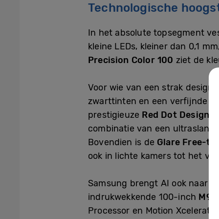
Technologische hoogst
In het absolute topsegment ve
kleine LEDs, kleiner dan 0,1 m
Precision Color 100
ziet de kle
Voor wie van een strak design
zwarttinten en een verfijnde 
prestigieuze
Red Dot Design 
combinatie van een ultraslank
Bovendien is de
Glare Free-te
ook in lichte kamers tot het ve
Samsung brengt AI ook naar e
indrukwekkende 100-inch
M90
Processor en Motion Xcelerator