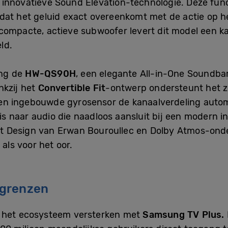
 innovatieve Sound Elevation-technologie. Deze func
at het geluid exact overeenkomt met de actie op he
 compacte, actieve subwoofer levert dit model een 
ld.
ung de
HW-QS90H
, een elegante All-in-One Soundba
nkzij het
Convertible Fit
-ontwerp ondersteunt het 
l een ingebouwde gyrosensor de kanaalverdeling auto
is naar audio die naadloos aansluit bij een modern in
Dot Design van Erwan Bouroullec en Dolby Atmos-onde
 als voor het oor.
 grenzen
g het ecosysteem versterken met
Samsung TV Plus.