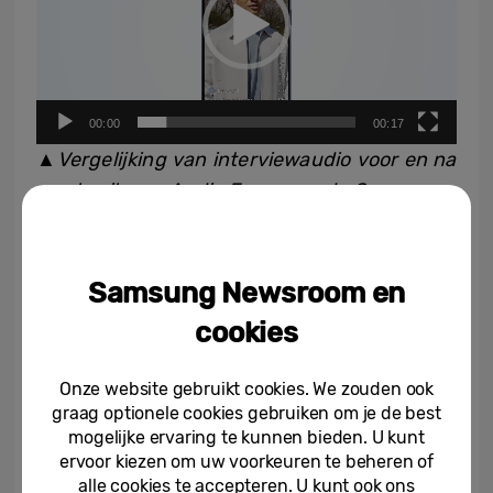
00:00
00:17
▲
Vergelijking van interviewaudio voor en na
gebruik van Audio Eraser op de Samsung
Galaxy S26 Series.
Samsung Newsroom en
cookies
Naadloze toegang, totale controle
Onze website gebruikt cookies. We zouden ook
graag optionele cookies gebruiken om je de best
Je kunt eenvoudig ruis aanpassen en
mogelijke ervaring te kunnen bieden. U kunt
afleidingen verminderen, rechtstreeks vanaf
ervoor kiezen om uw voorkeuren te beheren of
het Quick-paneel, zonder dat je inhoud
alle cookies te accepteren. U kunt ook ons