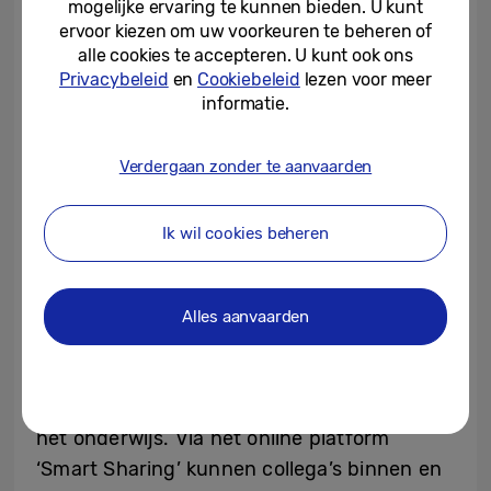
mogelijke ervaring te kunnen bieden. U kunt
bij.”
ervoor kiezen om uw voorkeuren te beheren of
alle cookies te accepteren. U kunt ook ons
Slimmer leren, slimmer lesgeven en
Privacybeleid
en
Cookiebeleid
lezen voor meer
slimmer delen
informatie.
Een Smart Education Hub is opgebouwd uit
drie onderdelen: Smart Classrooms, Smart
Verdergaan zonder te aanvaarden
Teachers en Smart Sharing. Smart
Classrooms is de fysieke inrichting van
Ik wil cookies beheren
klaslokalen met de nieuwste technologie en
digitale leermiddelen. Voor het onderdeel
Smart Teachers worden leraren, directeuren
Alles aanvaarden
en bestuurders getraind om hun lessen
‘toekomstproef’ te maken door ICT en
sociale media structureel in te bedden in
het onderwijs. Via het online platform
‘Smart Sharing’ kunnen collega’s binnen en