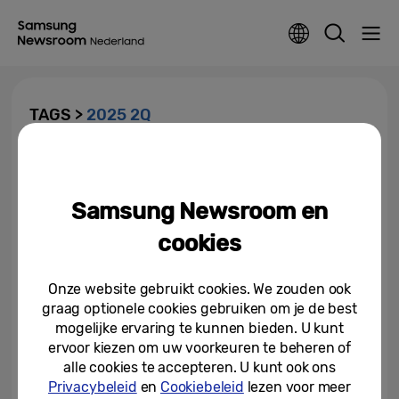
TAGS >
2025 2Q
Samsung Electronics
Announces Second Quarter
2025 Results
Samsung Newsroom en
31-07-2025
cookies
Samsung Electronics
Announces Earnings Guidance
Onze website gebruikt cookies. We zouden ook
for Second Quarter 2025
graag optionele cookies gebruiken om je de best
mogelijke ervaring te kunnen bieden. U kunt
08-07-2025
ervoor kiezen om uw voorkeuren te beheren of
alle cookies te accepteren. U kunt ook ons
Privacybeleid
en
Cookiebeleid
lezen voor meer