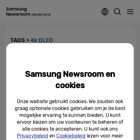
TAGS >
4k QLED
Samsung haalt meesterwerken
uit het Louvre in huis met The
Frame
Samsung Newsroom en
20-09-2021
cookies
Onze website gebruikt cookies. We zouden ook
graag optionele cookies gebruiken om je de best
mogelijke ervaring te kunnen bieden. U kunt
ervoor kiezen om uw voorkeuren te beheren of
alle cookies te accepteren. U kunt ook ons
Privacybeleid
en
Cookiebeleid
lezen voor meer