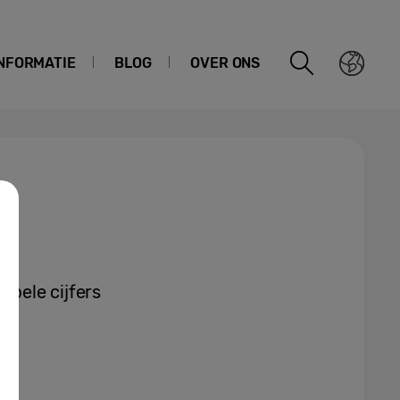
NFORMATIE
BLOG
OVER ONS
bele cijfers