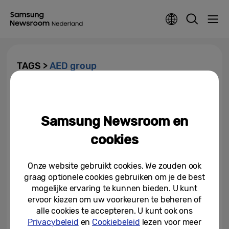
TAGS >
AED group
Samsung en AED group openen
Benelux LED-showroom
Samsung Newsroom en
08-01-2018
cookies
Onze website gebruikt cookies. We zouden ook
graag optionele cookies gebruiken om je de best
mogelijke ervaring te kunnen bieden. U kunt
ervoor kiezen om uw voorkeuren te beheren of
alle cookies te accepteren. U kunt ook ons
Privacybeleid
en
Cookiebeleid
lezen voor meer