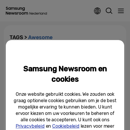
TAGS >
Awesome
[Uitnodiging] Galaxy A Event: de
nieuwste Galaxy-innovaties
voor iedereen
Samsung Newsroom en
14-03-2022
cookies
Onze website gebruikt cookies. We zouden ook
graag optionele cookies gebruiken om je de best
mogelijke ervaring te kunnen bieden. U kunt
ervoor kiezen om uw voorkeuren te beheren of
alle cookies te accepteren. U kunt ook ons
Privacybeleid
en
Cookiebeleid
lezen voor meer