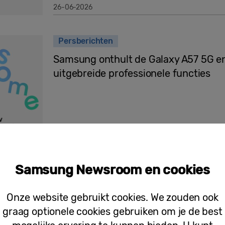
26-06-2026
Persberichten
Samsung onthult de Galaxy A57 5G en
uitgebreide professionele functies
25-03-2026
Persberichten
Samsung Newsroom en cookies
Directe toegang tot AI-assistent met
A-serie uitgebreid
Onze website gebruikt cookies. We zouden ook
graag optionele cookies gebruiken om je de best