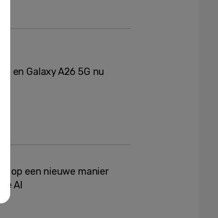
5G en Galaxy A26 5G nu
e: op een nieuwe manier
ele AI