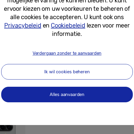
mogelijke ervaring te kunnen bieden. U kunt
ervoor kiezen om uw voorkeuren te beheren of
29-04-2025
alle cookies te accepteren. U kunt ook ons
Privacybeleid
en
Cookiebeleid
lezen voor meer
informatie.
Persberichten
Samsung Galaxy A56 5G, Galaxy A36 
wereldwijd verkrijgbaar
Verdergaan zonder te aanvaarden
Ik wil cookies beheren
03-04-2025
Alles aanvaarden
Maak kennis met Awesome Intelligenc
toegang tot leuke, toegankelijke mobi