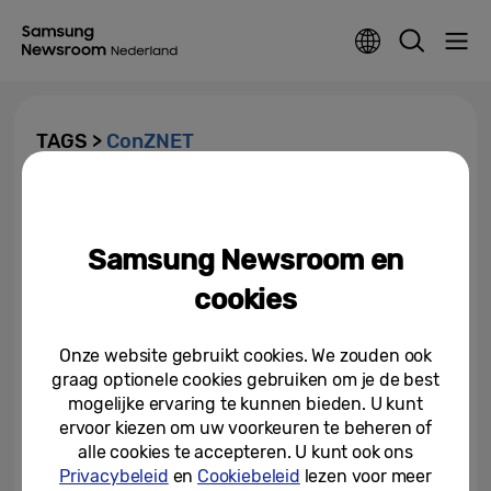
TAGS >
ConZNET
[Interview] “Met de unieke
kracht van Samsung een
gebruikersgericht AI-
Samsung Newsroom en
algoritme...
10-07-2018
cookies
Samsung AI-Algoritme wint ’s
werelds meest prestigieuze
Onze website gebruikt cookies. We zouden ook
machine reading...
graag optionele cookies gebruiken om je de best
mogelijke ervaring te kunnen bieden. U kunt
10-07-2018
ervoor kiezen om uw voorkeuren te beheren of
alle cookies te accepteren. U kunt ook ons
Privacybeleid
en
Cookiebeleid
lezen voor meer