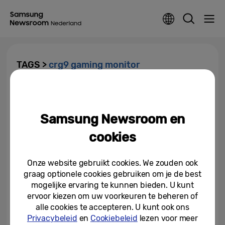
TAGS >
crg9 gaming monitor
Samsung lanceert nieuwe
monitors voor werk en gaming
Samsung Newsroom en
04-01-2019
cookies
Onze website gebruikt cookies. We zouden ook
graag optionele cookies gebruiken om je de best
mogelijke ervaring te kunnen bieden. U kunt
ervoor kiezen om uw voorkeuren te beheren of
alle cookies te accepteren. U kunt ook ons
Privacybeleid
en
Cookiebeleid
lezen voor meer