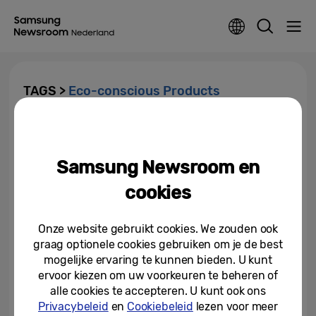
TAGS >
Eco-conscious Products
[Video] Afval van
wegwerpbatterijen verminderen
met Samsungs SolarCell...
Samsung Newsroom en
09-08-2021
cookies
Onze website gebruikt cookies. We zouden ook
graag optionele cookies gebruiken om je de best
mogelijke ervaring te kunnen bieden. U kunt
ervoor kiezen om uw voorkeuren te beheren of
alle cookies te accepteren. U kunt ook ons
Privacybeleid
en
Cookiebeleid
lezen voor meer