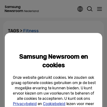
TAGS >
Fitness
Under Armour fitness apps
beschikbaar op Samsung
wearables
Samsung Newsroom en
18-01-2017
cookies
Onze website gebruikt cookies. We zouden ook
graag optionele cookies gebruiken om je de best
mogelijke ervaring te kunnen bieden. U kunt
ervoor kiezen om uw voorkeuren te beheren of
alle cookies te accepteren. U kunt ook ons
Privacybeleid
en
Cookiebeleid
lezen voor meer