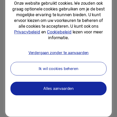
naar nog meer gebruikers...
Onze website gebruikt cookies. We zouden ook
graag optionele cookies gebruiken om je de best
05-09-2024
mogelijke ervaring te kunnen bieden. U kunt
ervoor kiezen om uw voorkeuren te beheren of
IFA 2024: Samsung laat zien
alle cookies te accepteren. U kunt ook ons
hoe AI een verbonden wereld
Privacybeleid
en
Cookiebeleid
lezen voor meer
kan creëren voor iedereen
informatie.
05-09-2024
Verdergaan zonder te aanvaarden
De Galaxy Book4 Edge,
Samsungs next-gen AI-pc, is nu
verkrijgbaar met een 15-inch...
Ik wil cookies beheren
04-09-2024
100 jaar IFA: Samsungs AI is de
Alles aanvaarden
sleutel tot de toekomst
04-09-2024